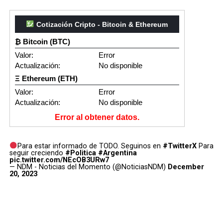
Cotización Cripto - Bitcoin & Ethereum
₿ Bitcoin (BTC)
Valor:
Error
Actualización:
No disponible
Ξ Ethereum (ETH)
Valor:
Error
Actualización:
No disponible
Error al obtener datos.
Para estar informado de TODO. Seguinos en
#TwitterX
Para
seguir creciendo
#Politica
#Argentina
pic.twitter.com/NEcOB3URw7
— NDM - Noticias del Momento (@NoticiasNDM)
December
20, 2023