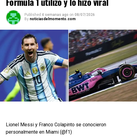
Fórmula 1 utilizó y lo hizo viral
Published
4 semanas ago
on
08/07/2026
By
noticiasdelmomento.com
Lionel Messi y Franco Colapinto se conocieron
personalmente en Miami (@f1)