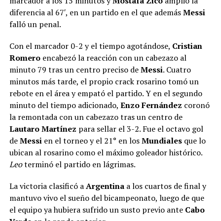
marcador a los 15 minutos y
Mostafa Zico
amplió la
diferencia al 67′, en un partido en el que además
Messi
falló un penal.
Con el marcador 0-2 y el tiempo agotándose,
Cristian
Romero
encabezó la reacción con un cabezazo al
minuto 79 tras un centro preciso de
Messi
. Cuatro
minutos más tarde, el propio crack rosarino tomó un
rebote en el área y empató el partido. Y en el segundo
minuto del tiempo adicionado,
Enzo Fernández
coronó
la remontada con un cabezazo tras un centro de
Lautaro Martínez
para sellar el 3-2. Fue el octavo gol
de
Messi
en el torneo y el 21° en los
Mundiales
que lo
ubican al rosarino como el máximo goleador histórico.
Leo
terminó el partido en lágrimas.
La victoria clasificó a
Argentina
a los cuartos de final y
mantuvo vivo el sueño del bicampeonato, luego de que
el equipo ya hubiera sufrido un susto previo ante
Cabo