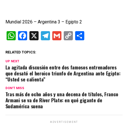
Mundial 2026 – Argentina 3 – Egipto 2
W
F
X
T
G
C
C
h
a
el
m
o
o
at
ce
e
ail
py
m
RELATED TOPICS:
s
b
gr
Li
p
UP NEXT
La agitada discusión entre dos famosos entrenadores
A
o
a
n
ar
que desató el heroico triunfo de Argentina ante Egipto:
“Usted se calienta”
p
o
m
k
tir
p
k
DON'T MISS
Tras más de ocho años y una decena de títulos, Franco
Armani se va de River Plate: en qué gigante de
Sudamérica suena
ADVERTISEMENT