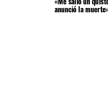
«Me salió un quist
anunció la muerte»,