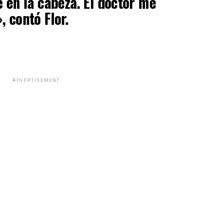
e en la cabeza. El doctor me
 contó Flor.
ADVERTISEMENT