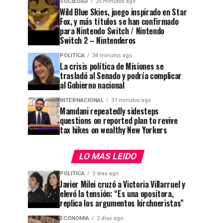
SOCIEDAD
25 minutos ago
Wild Blue Skies, juego inspirado en Star
Fox, y más títulos se han confirmado
para Nintendo Switch / Nintendo
Switch 2 – Nintenderos
POLITICA
34 minutos ago
La crisis política de Misiones se
trasladó al Senado y podría complicar
al Gobierno nacional
INTERNACIONAL
37 minutos ago
Mamdani repeatedly sidesteps
questions on reported plan to revive
tax hikes on wealthy New Yorkers
LO MAS LEIDO
POLITICA
3 días ago
Javier Milei cruzó a Victoria Villarruel y
elevó la tensión: “Es una opositora,
replica los argumentos kirchneristas”
ECONOMIA
2 días ago