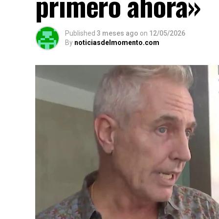
primero ahora»
Published
3 meses ago
on
12/05/2026
By
noticiasdelmomento.com