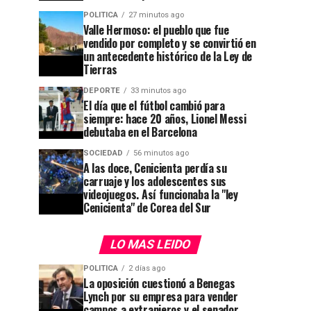
POLITICA
27 minutos ago
Valle Hermoso: el pueblo que fue
vendido por completo y se convirtió en
un antecedente histórico de la Ley de
Tierras
DEPORTE
33 minutos ago
El día que el fútbol cambió para
siempre: hace 20 años, Lionel Messi
debutaba en el Barcelona
SOCIEDAD
56 minutos ago
A las doce, Cenicienta perdía su
carruaje y los adolescentes sus
videojuegos. Así funcionaba la "ley
Cenicienta" de Corea del Sur
LO MAS LEIDO
POLITICA
2 días ago
La oposición cuestionó a Benegas
Lynch por su empresa para vender
campos a extranjeros y el senador