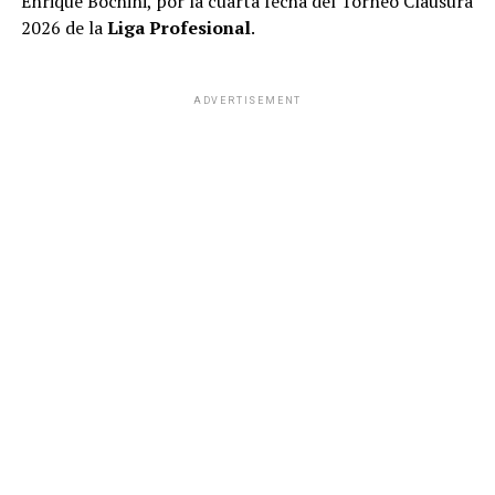
Enrique Bochini, por la cuarta fecha del Torneo Clausura
2026 de la
Liga Profesional
.
ADVERTISEMENT