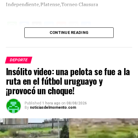
Independiente,Platense,Torneo Clausura
W
F
X
T
G
C
C
CONTINUE READING
h
a
el
m
o
o
at
ce
e
ail
py
m
s
b
gr
Li
p
DEPORTE
A
o
a
n
ar
Insólito video: una pelota se fue a la
p
o
m
k
tir
ruta en el fútbol uruguayo y
p
k
¡provocó un choque!
Published
1 hora ago
on
08/08/2026
By
noticiasdelmomento.com