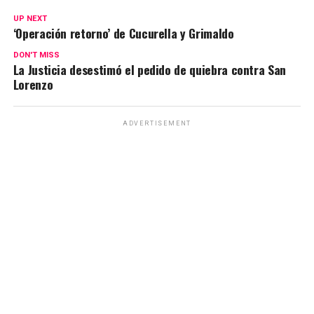
at
ce
e
ail
py
m
s
b
gr
Li
p
UP NEXT
‘Operación retorno’ de Cucurella y Grimaldo
A
o
a
n
ar
DON'T MISS
p
o
m
k
tir
La Justicia desestimó el pedido de quiebra contra San
Lorenzo
p
k
ADVERTISEMENT