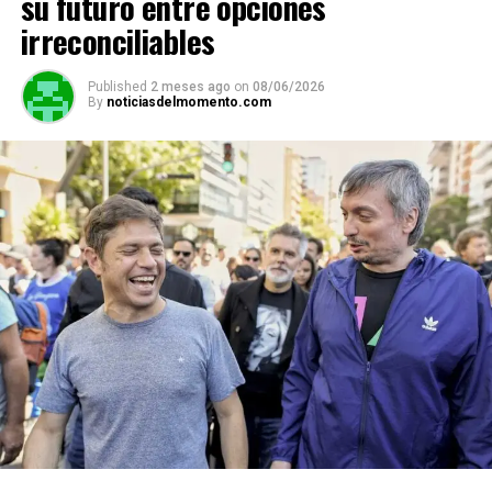
su futuro entre opciones
irreconciliables
Published
2 meses ago
on
08/06/2026
By
noticiasdelmomento.com