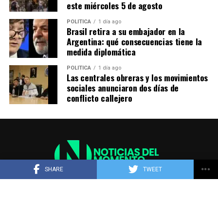
este miércoles 5 de agosto
POLITICA
1 día ago
ADVERTISEMENT
Brasil retira a su embajador en la
Argentina: qué consecuencias tiene la
medida diplomática
POLITICA
1 día ago
Las centrales obreras y los movimientos
sociales anunciaron dos días de
conflicto callejero
Mientras Bullrich ofrecía una conferencia para anunciar
modificaciones en la venta de tierras a extranjeros —
pasando de la liberalización total a la actualización del
tope del 15% al 25%—, al menos cuatro legisladores que
se presumía votarían a favor expresaron dudas y
negaron a
Infobae
haber comprometido su apoyo. Al
SHARE
TWEET
notar que los números no cerraban para aprobar el
proyecto, el Gobierno debió dar marcha atrás con el
artículo que encendió las mayores críticas.
Bullrich impulsó cambios en el artículo relacionado a las