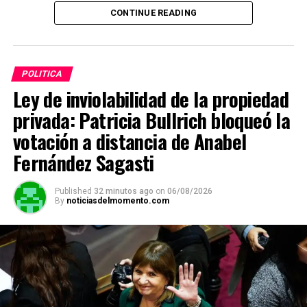
transitorio.
CONTINUE READING
ADVERTISEMENT
POLITICA
Ley de inviolabilidad de la propiedad
privada: Patricia Bullrich bloqueó la
votación a distancia de Anabel
Fernández Sagasti
Published
32 minutos ago
on
06/08/2026
By
noticiasdelmomento.com