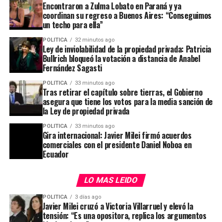
Encontraron a Zulma Lobato en Paraná y ya
coordinan su regreso a Buenos Aires: “Conseguimos
ADVERTISEMENT
un techo para ella”
POLITICA
32 minutos ago
Ley de inviolabilidad de la propiedad privada: Patricia
Bullrich bloqueó la votación a distancia de Anabel
Fernández Sagasti
POLITICA
33 minutos ago
Tras retirar el capítulo sobre tierras, el Gobierno
asegura que tiene los votos para la media sanción de
la Ley de propiedad privada
POLITICA
33 minutos ago
En Balcarce 50
sostienen que la eliminación del
Luego de que el oficialismo resolviera eliminar el
Gira internacional: Javier Milei firmó acuerdos
capítulo más conflictivo despejó las principales
comerciales con el presidente Daniel Noboa en
capítulo vinculado a la
venta de tierras rurales a
objeciones de los aliados
. Las fuentes oficiales no
Ecuador
capitales extranjeros
para evitar que el proyecto
precisaron el número final del poroteo, pero aseguran
de
ley de
inviolabilidad de la propiedad privada
se
que existe una mayoría favorable para aprobar los
LO MAS LEIDO
postergara, el
Senado
debate este jueves el resto de la
cambios en expropiaciones, desalojos, manejo del fuego
iniciativa.
POLITICA
3 días ago
y registros inmobiliarios.
Javier Milei cruzó a Victoria Villarruel y elevó la
tensión: “Es una opositora, replica los argumentos
La exclusión del aspecto más controvertido de la
El retroceso se produjo después de que
gobernadores y