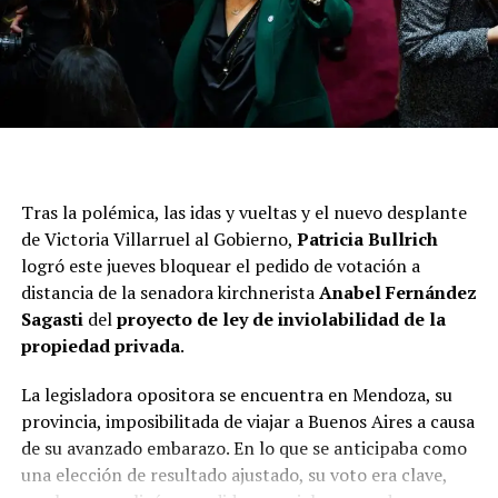
“Gracias, Dr. Armesto, por aclarar una decisión donde la
Presidencia del Senado solamente ha trasladado a los
senadores la resolución de este tema.
Nada se ha hecho
Tras la polémica, las idas y vueltas y el nuevo desplante
que contradiga a las instituciones y al Reglamento
de Victoria Villarruel al Gobierno,
Patricia Bullrich
del Senado”
, señaló la vicepresidenta a través de
X.
logró este jueves bloquear el pedido de votación a
distancia de la senadora kirchnerista
Anabel Fernández
Anabel Fernández Sagasti junto a su pareja al anunciar su
Sagasti
del
proyecto de ley de inviolabilidad de la
embarazo
propiedad privada
.
Fernández Sagasti había solicitado votar a distancia
debido a que cursa 32 semanas de embarazo y no puede
La legisladora opositora se encuentra en Mendoza, su
trasladarse por orden médica. Ante ello, Villarruel le dio
provincia, imposibilitada de viajar a Buenos Aires a causa
una autorización excepcional a través de un decreto,
de su avanzado embarazo. En lo que se anticipaba como
que permitía el voto de manera virtual. Sin embargo, la
una elección de resultado ajustado, su voto era clave,
medida estaba supeditada a lo que decidiera el pleno del