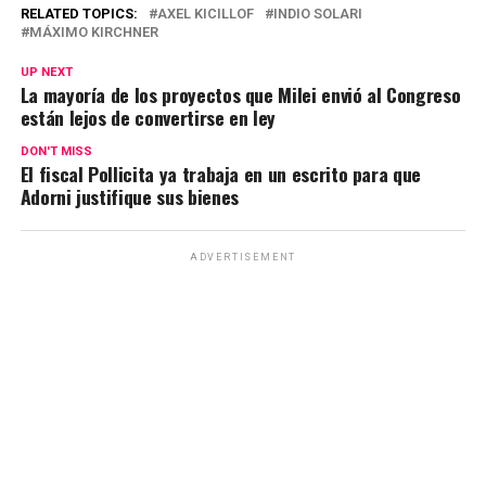
at
ce
e
ail
py
m
RELATED TOPICS:
AXEL KICILLOF
INDIO SOLARI
MÁXIMO KIRCHNER
s
b
gr
Li
p
UP NEXT
A
o
a
n
ar
La mayoría de los proyectos que Milei envió al Congreso
están lejos de convertirse en ley
p
o
m
k
tir
p
k
DON'T MISS
El fiscal Pollicita ya trabaja en un escrito para que
Adorni justifique sus bienes
ADVERTISEMENT