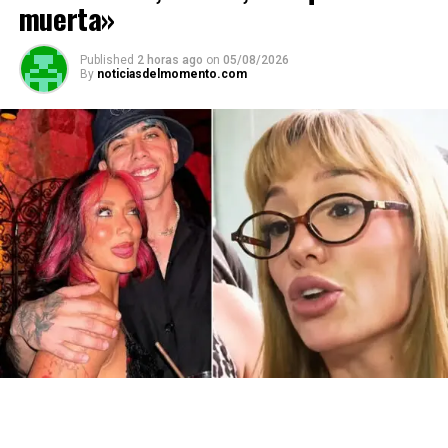
muerta»
Published
2 horas ago
on
05/08/2026
By
noticiasdelmomento.com
Pennisi describió que, aunque nunca escuchó voces ni
mantuvo diálogos concretos con ellos, percibía una guía
silenciosa que le indicaba cómo actuar en diferentes
situaciones. “
No me hablaban, pero yo sentía lo que
tenía que hacer. Te juro que me pasaba
”, afirmó el
músico, al recordar la profunda influencia que esos
amigos tuvieron en su vida cotidiana.