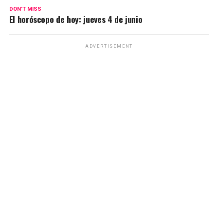
p
k
DON'T MISS
El horóscopo de hoy: jueves 4 de junio
ADVERTISEMENT