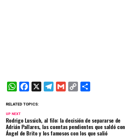
W
F
X
T
G
C
C
h
a
el
m
o
o
at
ce
e
ail
py
m
RELATED TOPICS:
s
b
gr
Li
p
UP NEXT
Rodrigo Lussich, al filo: la decisión de separarse de
A
o
a
n
ar
Adrián Pallares, las cuentas pendientes que saldó con
Ángel de Brito y los famosos con los que salió
p
o
m
k
tir