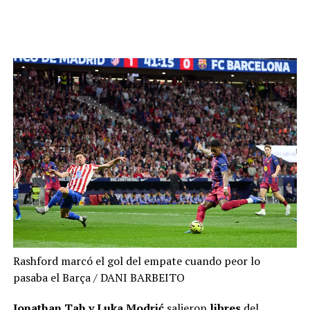
Rashford marcó el gol del empate cuando peor lo
pasaba el Barça
/ DANI BARBEITO
Jonathan Tah y Luka Modrić
salieron
libres
del