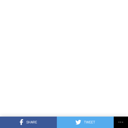
SHARE
TWEET
Luís Díaz,Joan García,Rayan Cherki,Yan Diomande,