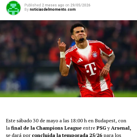
Published
2 meses ago
on
29/05/2026
By
noticiasdelmomento.com
Este sábado 30 de mayo a las 18:00 h en Budapest, con
la
final de la Champions League
entre
PSG
y
Arsenal,
se dará por
concluida la temporada 25/26
para los