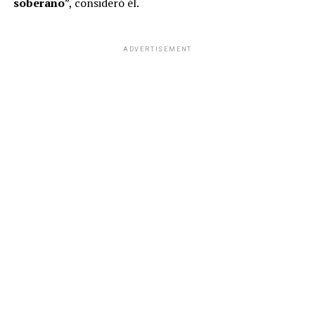
soberano
”, consideró él.
ADVERTISEMENT