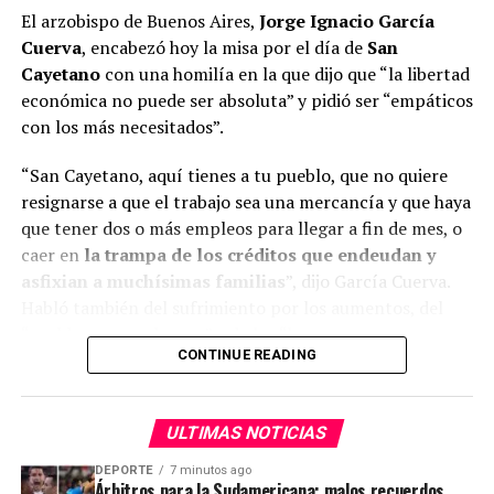
El arzobispo de Buenos Aires,
Jorge Ignacio García
Podéis verlo abajo:
Cuerva
, encabezó hoy la misa por el día de
San
Cayetano
con una homilía en la que dijo que “la libertad
Kingdom Hearts Collection
económica no puede ser absoluta” y pidió ser “empáticos
stickers will be given out at
con los más necesitados”.
select Toy Story 5
“San Cayetano, aquí tienes a tu pueblo, que no quiere
screenings in Japan from
resignarse a que el trabajo sea una mercancía y que haya
today!
que tener dos o más empleos para llegar a fin de mes, o
caer en
la trampa de los créditos que endeudan y
pic.twitter.com/9VEhYN88n
asfixian a muchísimas familias
”, dijo García Cuerva.
2
Habló también del sufrimiento por los aumentos, del
“sueldo que no alcanza” y de los “hermanos que
CONTINUE READING
revuelven la basura para comer”.
— Genki
(@Genki_JPN)
August 7, 2026
ULTIMAS NOTICIAS
ADVERTISEMENT
DEPORTE
7 minutos ago
¿Qué os ha parecido esta información? No dudéis en
Árbitros para la Sudamericana: malos recuerdos