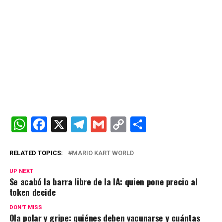
W
F
X
T
G
C
C
h
a
el
m
o
o
at
ce
e
ail
py
m
RELATED TOPICS:
MARIO KART WORLD
s
b
gr
Li
p
UP NEXT
Se acabó la barra libre de la IA: quien pone precio al
A
o
a
n
ar
token decide
p
o
m
k
tir
DON'T MISS
p
k
Ola polar y gripe: quiénes deben vacunarse y cuántas