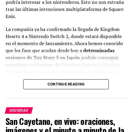
podría interesar a los nintenderos. Esto no nos extraña
tras las últimas intenciones multiplataforma de Square
Enix.
La compañía ya ha confirmado la llegada de Kingdom
Hearts 4 a Nintendo Switch 2, donde estará disponible
en el momento de lanzamiento. Ahora hemos conocido
que los fans que acudan desde hoy a
determinadas
sesiones de Toy Story 5 en Japón
podrán conseguir
pegatinas exclusivas de
Kingdom Hearts Collection,
disponibles en los cines participantes. La promoción
incluye diseños inspirados en
Kingdom Hearts
CONTINUE READING
Collection I-III
, por lo que los asistentes podrán
llevarse un recuerdo especial de la saga durante la
proyección.
SOCIEDAD
San Cayetano, en vivo: oraciones,
ADVERTISEMENT
imágenes y el minuto a minuto de la