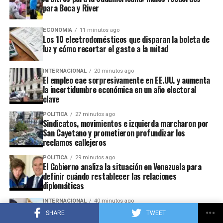
compartir vuestra opinión en los comentarios.
para Boca y River
Fuente.
ECONOMIA
11 minutos ago
Los 10 electrodomésticos que disparan la boleta de
luz y cómo recortar el gasto a la mitad
ADVERTISEMENT
INTERNACIONAL
20 minutos ago
El empleo cae sorpresivamente en EE.UU. y aumenta
la incertidumbre económica en un año electoral
clave
POLITICA
27 minutos ago
Sindicatos, movimientos e izquierda marcharon por
San Cayetano y prometieron profundizar los
reclamos callejeros
POLITICA
29 minutos ago
El Gobierno analiza la situación en Venezuela para
definir cuándo restablecer las relaciones
diplomáticas
INTERNACIONAL
40 minutos ago
Unearthed clip of El-Sayed revealing his ‘hate’ for
SHARE
TWEET
iconic Michigan town sparks online firestorm: ‘Dark