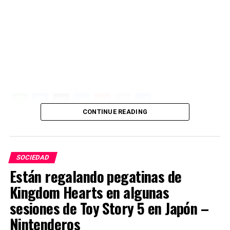
W
F
X
T
G
C
C
CONTINUE READING
h
a
el
m
o
o
at
ce
e
ail
py
m
s
b
gr
Li
p
SOCIEDAD
A
o
a
n
ar
Están regalando pegatinas de
p
o
m
k
tir
Kingdom Hearts en algunas
p
k
sesiones de Toy Story 5 en Japón –
Nintenderos