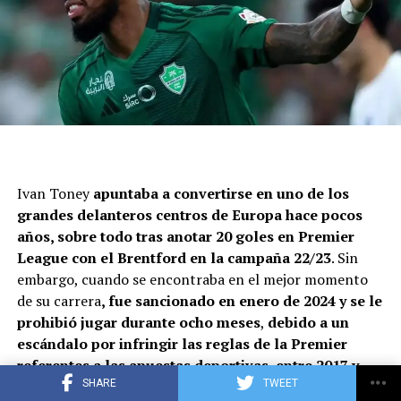
Ivan Toney
apuntaba a convertirse en uno de los
grandes delanteros centros de Europa hace pocos
años, sobre todo tras anotar 20 goles en Premier
League con el Brentford en la campaña 22/23
. Sin
embargo, cuando se encontraba en el mejor momento
de su carrera
, fue sancionado en enero de 2024 y se le
prohibió jugar durante ocho meses
,
debido a un
escándalo por infringir las reglas de la Premier
referentes a las apuestas deportivas, entre 2017 y
2021
.
No obstante,
al dejar atrás el castigo nada
SHARE
TWEET