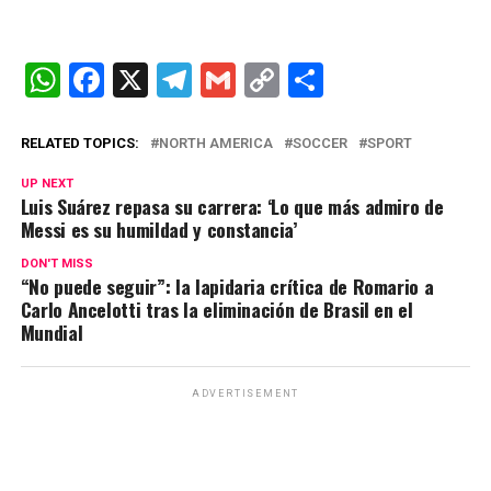
W
F
X
T
G
C
C
h
a
el
m
o
o
at
ce
e
ail
py
m
RELATED TOPICS:
NORTH AMERICA
SOCCER
SPORT
s
b
gr
Li
p
UP NEXT
Luis Suárez repasa su carrera: ‘Lo que más admiro de
A
o
a
n
ar
Messi es su humildad y constancia’
p
o
m
k
tir
DON'T MISS
p
k
“No puede seguir”: la lapidaria crítica de Romario a
Carlo Ancelotti tras la eliminación de Brasil en el
Mundial
ADVERTISEMENT