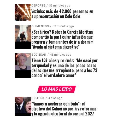
DEPORTE
35 minutos ago
Vozinha: más de 42.000 personas en
su presentación en Colo Colo
CHIMENTOS
39 minutos ago
¿Será rico? Roberto García Moritan
compartió la particular infusión que
prepara y toma antes de ir a dormir:
“Ayuda al sistema digestivo”
SOCIEDAD
43 minutos ago
Tiene 107 años y no duda: “Me casé por
terquedad y es una de las pocas cosas
de las que me arrepiento, pero a los 73
conocí el verdadero amor”
LO MAS LEIDO
POLITICA
4 días ago
“Vamos a acelerar con todo”: el
objetivo del Gobierno por las reformas
y la agenda electoral de cara al 2027