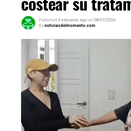
costear su trata
Published
4 semanas ago
on
08/07/2026
By
noticiasdelmomento.com