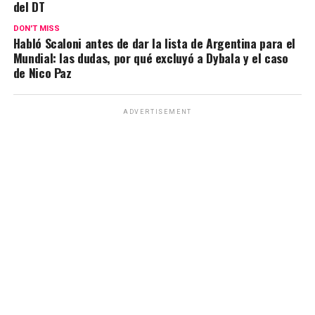
del DT
p
k
DON'T MISS
Habló Scaloni antes de dar la lista de Argentina para el
Mundial: las dudas, por qué excluyó a Dybala y el caso
de Nico Paz
ADVERTISEMENT