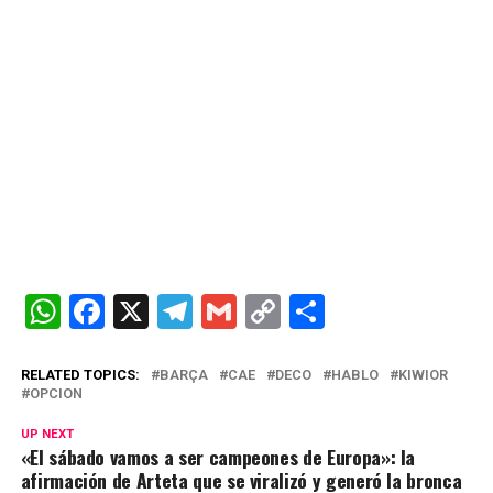
W
F
X
T
G
C
C
h
a
el
m
o
o
at
ce
e
ail
py
m
RELATED TOPICS:
BARÇA
CAE
DECO
HABLO
KIWIOR
OPCION
s
b
gr
Li
p
UP NEXT
A
o
a
n
ar
«El sábado vamos a ser campeones de Europa»: la
afirmación de Arteta que se viralizó y generó la bronca
p
o
m
k
tir