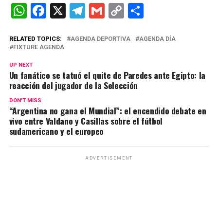
W
F
X
T
G
C
C
h
a
el
m
o
o
at
ce
e
ail
py
m
RELATED TOPICS:
AGENDA DEPORTIVA
AGENDA DÍA
FIXTURE AGENDA
s
b
gr
Li
p
UP NEXT
A
o
a
n
ar
Un fanático se tatuó el quite de Paredes ante Egipto: la
reacción del jugador de la Selección
p
o
m
k
tir
p
k
DON'T MISS
“Argentina no gana el Mundial”: el encendido debate en
vivo entre Valdano y Casillas sobre el fútbol
sudamericano y el europeo
ADVERTISEMENT