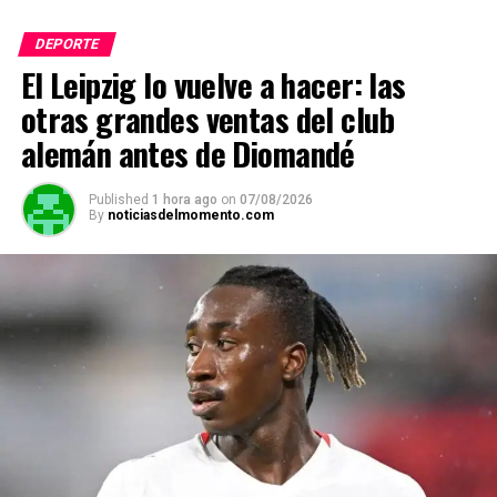
s
b
gr
Li
p
DEPORTE
A
o
a
n
ar
El Leipzig lo vuelve a hacer: las
p
o
m
k
tir
otras grandes ventas del club
p
k
alemán antes de Diomandé
Published
1 hora ago
on
07/08/2026
By
noticiasdelmomento.com