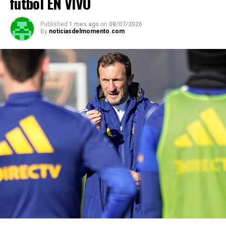
fútbol EN VIVO
Published
1 mes ago
on
08/07/2026
By
noticiasdelmomento.com