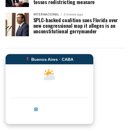
tosses redistricting measure
INTERNACIONAL
3 meses ago
SPLC-backed coalition sues Florida over
new congressional map it alleges is an
unconstitutional gerrymander
Buenos Aires · CABA
--°C
Sensación térmica: --°C
Actualizar ahora
No se pudo cargar el clima