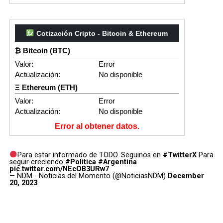
Cotización Cripto - Bitcoin & Ethereum
₿ Bitcoin (BTC)
Valor:
Error
Actualización:
No disponible
Ξ Ethereum (ETH)
Valor:
Error
Actualización:
No disponible
Error al obtener datos.
Para estar informado de TODO. Seguinos en
#TwitterX
Para
seguir creciendo
#Politica
#Argentina
pic.twitter.com/NEcOB3URw7
— NDM - Noticias del Momento (@NoticiasNDM)
December
20, 2023