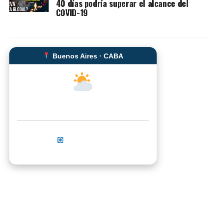
40 días podría superar el alcance del
COVID-19
Buenos Aires · CABA
--°C
Sensación térmica: --°C
Actualizar ahora
No se pudo cargar el clima