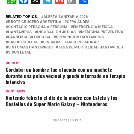
h
a
el
m
o
o
at
ce
e
ail
py
m
RELATED TOPICS:
ALERTA SANITARIA 2026
BROTE CRUCERO ARGENTINA
CEPA ANDES
s
b
gr
Li
p
CONTAGIO PERSONA A PERSONA
EMERGENCIA MÉDICA
HANTAVIRUS
INCUBACIÓN 40 DÍAS
MEDICINA PREVENTIVA
A
o
a
n
ar
PANDEMIA SILENCIOSA
PREVENCIÓN HANTAVIRUS
SALUD PÚBLICA
SÍNDROME CARDIOPULMONAR
p
o
m
k
tir
SÍNTOMAS HANTAVIRUS
TASA DE MORTALIDAD HANTAVIRUS
VIRUS LETAL
p
k
UP NEXT
Córdoba: un hombre fue atacado con un machete
durante una pelea vecinal y quedó internado en terapia
intensiva
DON'T MISS
Nintendo felicita el día de la madre con Estela y los
Destellos de Super Mario Galaxy – Nintenderos
ADVERTISEMENT