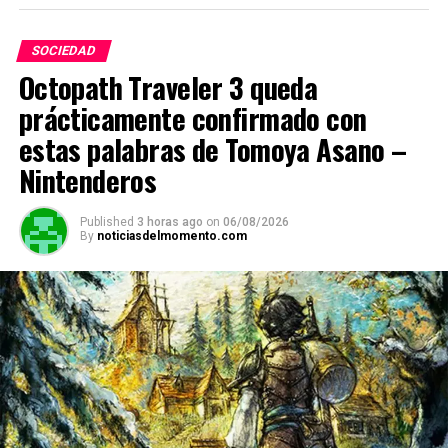
at
ce
e
ail
py
m
s
b
gr
Li
p
SOCIEDAD
A
o
a
n
ar
Octopath Traveler 3 queda
p
o
m
k
tir
prácticamente confirmado con
p
k
estas palabras de Tomoya Asano –
Nintenderos
Published
3 horas ago
on
06/08/2026
By
noticiasdelmomento.com