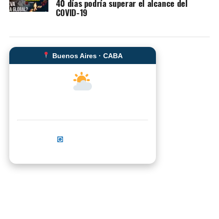
40 días podría superar el alcance del
COVID-19
Buenos Aires · CABA
--°C
Sensación térmica: --°C
Actualizar ahora
No se pudo cargar el clima