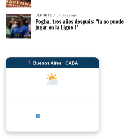
DEPORTE
3 meses ago
Pogba, tres años después: ‘Ya no puede
jugar en la Ligue 1’
Buenos Aires · CABA
--°C
Sensación térmica: --°C
Actualizar ahora
No se pudo cargar el clima