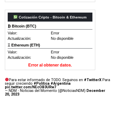
Cotización Cripto - Bitcoin & Ethereum
₿ Bitcoin (BTC)
Valor:
Error
Actualización:
No disponible
Ξ Ethereum (ETH)
Valor:
Error
Actualización:
No disponible
Error al obtener datos.
Para estar informado de TODO. Seguinos en
#TwitterX
Para
seguir creciendo
#Politica
#Argentina
pic.twitter.com/NEcOB3URw7
— NDM - Noticias del Momento (@NoticiasNDM)
December
20, 2023