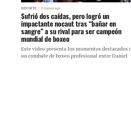
DEPORTE
3 meses ago
Sufrió dos caídas, pero logró un
impactante nocaut tras “bañar en
sangre” a su rival para ser campeón
mundial de boxeo
Este video presenta los momentos destacados 
un combate de boxeo profesional entre Daniel
Dubois y Fabio Wardley. Las imágenes muestra
los púgiles en el...