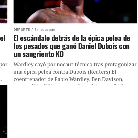
DEPORTE
3 meses ago
el
El escándalo detrás de la épica pelea de
los pesados que ganó Daniel Dubois con
un sangriento KO
por
Wardley cayó por nocaut técnico tras protagonizar
una épica pelea contra Dubois (Reuters) El
.
coentrenador de Fabio Wardley, Ben Davison,
respondió públicamente a las críticas recibidas...