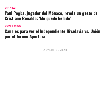
at
ce
e
ail
py
m
s
b
gr
Li
p
UP NEXT
Paul Pogba, jugador del Mónaco, revela un gesto de
A
o
a
n
ar
Cristiano Ronaldo: ‘Me quedé helado’
p
o
m
k
tir
DON'T MISS
p
k
Canales para ver el Independiente Rivadavia vs. Unión
por el Torneo Apertura
ADVERTISEMENT