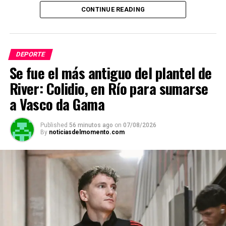
CONTINUE READING
h
a
el
m
o
o
at
ce
e
ail
py
m
s
b
gr
Li
p
DEPORTE
A
o
a
n
ar
Se fue el más antiguo del plantel de
p
o
m
k
tir
River: Colidio, en Río para sumarse
p
k
a Vasco da Gama
Published
56 minutos ago
on
07/08/2026
By
noticiasdelmomento.com