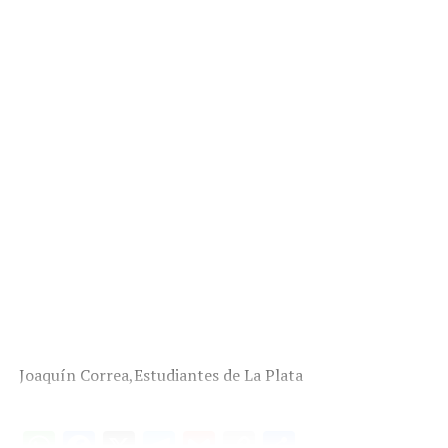
Joaquín Correa,Estudiantes de La Plata
W
F
X
T
G
C
C