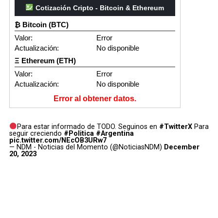
Cotización Cripto - Bitcoin & Ethereum
₿ Bitcoin (BTC)
Valor:
Error
Actualización:
No disponible
Ξ Ethereum (ETH)
Valor:
Error
Actualización:
No disponible
Error al obtener datos.
Para estar informado de TODO. Seguinos en
#TwitterX
Para
seguir creciendo
#Politica
#Argentina
pic.twitter.com/NEcOB3URw7
— NDM - Noticias del Momento (@NoticiasNDM)
December
20, 2023