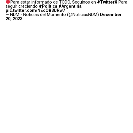
Para estar informado de TODO. Seguinos en
#TwitterX
Para
seguir creciendo
#Politica
#Argentina
pic.twitter.com/NEcOB3URw7
— NDM - Noticias del Momento (@NoticiasNDM)
December
20, 2023