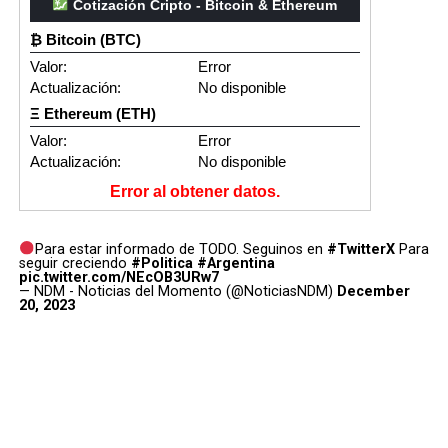
Cotización Cripto - Bitcoin & Ethereum
₿ Bitcoin (BTC)
Valor:
Error
Actualización:
No disponible
Ξ Ethereum (ETH)
Valor:
Error
Actualización:
No disponible
Error al obtener datos.
Para estar informado de TODO. Seguinos en
#TwitterX
Para
seguir creciendo
#Politica
#Argentina
pic.twitter.com/NEcOB3URw7
— NDM - Noticias del Momento (@NoticiasNDM)
December
20, 2023