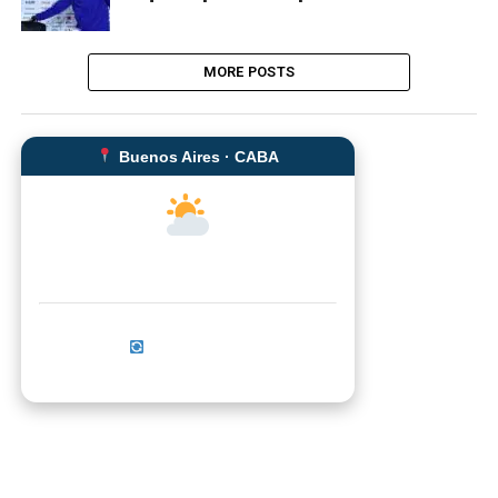
MORE POSTS
Buenos Aires · CABA
--°C
Sensación térmica: --°C
Actualizar ahora
No se pudo cargar el clima