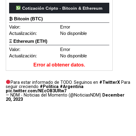
Cotización Cripto - Bitcoin & Ethereum
₿ Bitcoin (BTC)
Valor:
Error
Actualización:
No disponible
Ξ Ethereum (ETH)
Valor:
Error
Actualización:
No disponible
Error al obtener datos.
Para estar informado de TODO. Seguinos en
#TwitterX
Para
seguir creciendo
#Politica
#Argentina
pic.twitter.com/NEcOB3URw7
— NDM - Noticias del Momento (@NoticiasNDM)
December
20, 2023