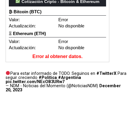
Cotización Cripto - Bitcoin & Ethereum
₿ Bitcoin (BTC)
Valor:
Error
Actualización:
No disponible
Ξ Ethereum (ETH)
Valor:
Error
Actualización:
No disponible
Error al obtener datos.
Para estar informado de TODO. Seguinos en
#TwitterX
Para
seguir creciendo
#Politica
#Argentina
pic.twitter.com/NEcOB3URw7
— NDM - Noticias del Momento (@NoticiasNDM)
December
20, 2023