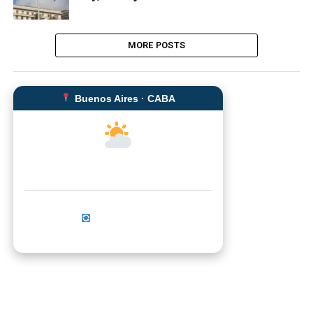
MORE POSTS
Buenos Aires · CABA
--°C
Sensación térmica: --°C
Actualizar ahora
No se pudo cargar el clima