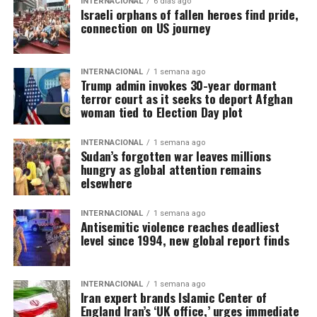
INTERNACIONAL
6 días ago
Israeli orphans of fallen heroes find pride,
connection on US journey
INTERNACIONAL
1 semana ago
Trump admin invokes 30-year dormant
terror court as it seeks to deport Afghan
woman tied to Election Day plot
INTERNACIONAL
1 semana ago
Sudan’s forgotten war leaves millions
hungry as global attention remains
elsewhere
INTERNACIONAL
1 semana ago
Antisemitic violence reaches deadliest
level since 1994, new global report finds
INTERNACIONAL
1 semana ago
Iran expert brands Islamic Center of
England Iran’s ‘UK office,’ urges immediate