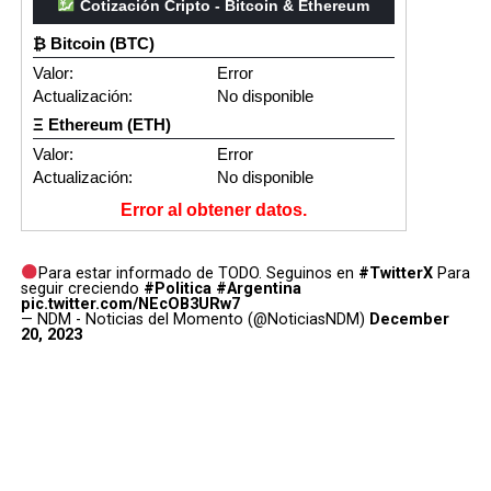
Cotización Cripto - Bitcoin & Ethereum
₿ Bitcoin (BTC)
Valor:
Error
Actualización:
No disponible
Ξ Ethereum (ETH)
Valor:
Error
Actualización:
No disponible
Error al obtener datos.
Para estar informado de TODO. Seguinos en
#TwitterX
Para
seguir creciendo
#Politica
#Argentina
pic.twitter.com/NEcOB3URw7
— NDM - Noticias del Momento (@NoticiasNDM)
December
20, 2023