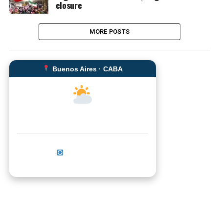
closure
MORE POSTS
Buenos Aires · CABA
--°C
Sensación térmica: --°C
Actualizar ahora
No se pudo cargar el clima