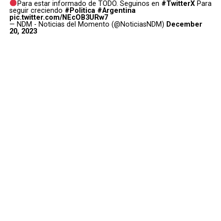
Para estar informado de TODO. Seguinos en
#TwitterX
Para
seguir creciendo
#Politica
#Argentina
pic.twitter.com/NEcOB3URw7
— NDM - Noticias del Momento (@NoticiasNDM)
December
20, 2023