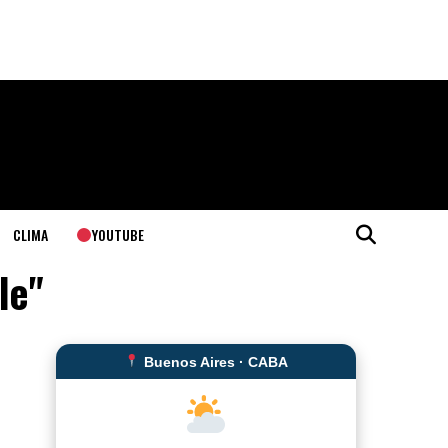
YOUTUBE
CLIMA
le"
Buenos Aires · CABA