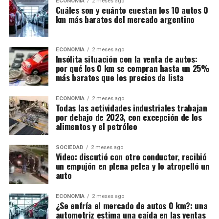
ECONOMIA
2 meses ago
Cuáles son y cuánto cuestan los 10 autos 0
km más baratos del mercado argentino
ECONOMIA
2 meses ago
Insólita situación con la venta de autos:
por qué los 0 km se compran hasta un 25%
más baratos que los precios de lista
ECONOMIA
2 meses ago
Todas las actividades industriales trabajan
por debajo de 2023, con excepción de los
alimentos y el petróleo
SOCIEDAD
2 meses ago
Video: discutió con otro conductor, recibió
un empujón en plena pelea y lo atropelló un
auto
ECONOMIA
2 meses ago
¿Se enfría el mercado de autos 0 km?: una
automotriz estima una caída en las ventas