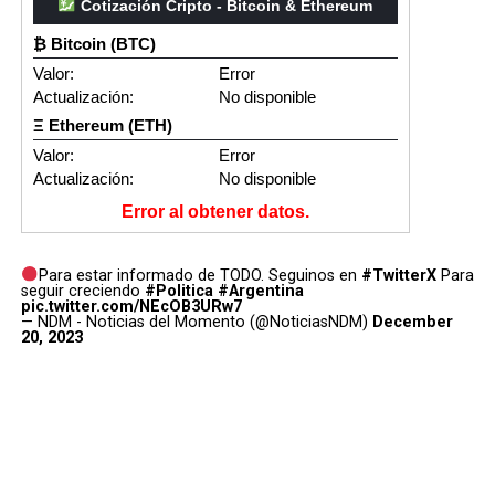
Cotización Cripto - Bitcoin & Ethereum
₿ Bitcoin (BTC)
Valor:
Error
Actualización:
No disponible
Ξ Ethereum (ETH)
Valor:
Error
Actualización:
No disponible
Error al obtener datos.
Para estar informado de TODO. Seguinos en
#TwitterX
Para
seguir creciendo
#Politica
#Argentina
pic.twitter.com/NEcOB3URw7
— NDM - Noticias del Momento (@NoticiasNDM)
December
20, 2023