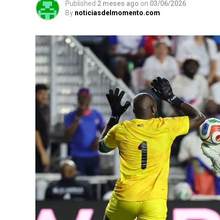
Published
2 meses ago
on
03/06/2026
By
noticiasdelmomento.com