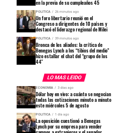
en la previa de su cumpleaños 45
POLITICA
26 minutos ago
Un foro libertario reunió en el
Congreso a dirigentes de 10 países y
destacó el liderazgo regional de Milei
POLITICA
39 minutos ago
Bronca de los aliados: la crítica de
Benegas Lynch a los “tibios del medio”
hizo estallar el chat del “grupo de los
44″
LO MAS LEIDO
ECONOMIA
3 días ago
Dólar hoy en vivo: a cuánto se negocian
todas las cotizaciones minuto a minuto
este miércoles 5 de agosto
POLITICA
1 día ago
La oposición cuestionó a Benegas
Lynch por su empresa para vender
campos a extranjeros y el senador