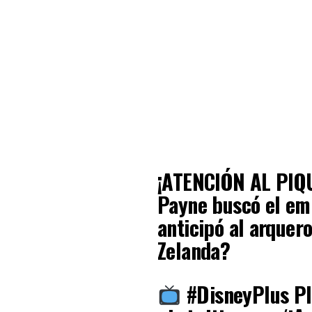
¡ATENCIÓN AL PI
Payne buscó el emp
anticipó al arquer
Zelanda?
#DisneyPlus P