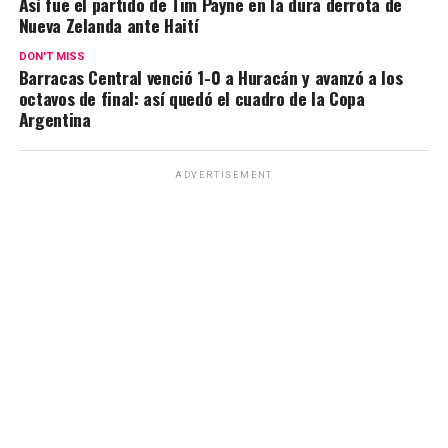
Así fue el partido de Tim Payne en la dura derrota de
Nueva Zelanda ante Haití
p
o
m
k
tir
p
k
DON'T MISS
Barracas Central venció 1-0 a Huracán y avanzó a los
octavos de final: así quedó el cuadro de la Copa
Argentina
ADVERTISEMENT