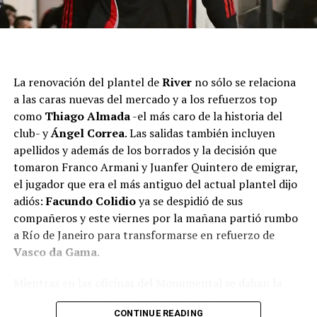
La renovación del plantel de
River
no sólo se relaciona
a las caras nuevas del mercado y a los refuerzos top
como
Thiago Almada
-el más caro de la historia del
club- y
Ángel Correa
. Las salidas también incluyen
apellidos y además de los borrados y la decisión que
tomaron Franco Armani y Juanfer Quintero de emigrar,
el jugador que era el más antiguo del actual plantel dijo
adiós:
Facundo Colidio
ya se despidió de sus
compañeros y este viernes por la mañana partió rumbo
a Río de Janeiro para transformarse en refuerzo de
Vasco da Gama
.
Mientras en las oficinas del Monumental se daban la
mano a la distancia con el
Atlético Madrid
al abrochar
CONTINUE READING
la
compra de Thiago Almada
, en paralelo llegaron a