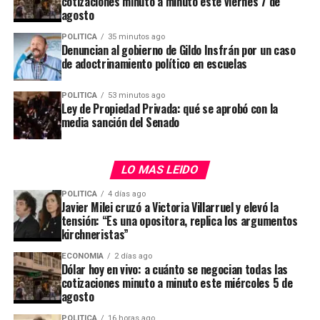
cotizaciones minuto a minuto este viernes 7 de
cuando deje de jugar, tenga en Inter una opción de
hinchas ya no tenía vuelta atrás.
agosto
invertir su tiempo. Legalmente, ahora no puede ser
propietario del club (con acciones), porque los
POLITICA
35 minutos ago
Denuncian al gobierno de Gildo Insfrán por un caso
estatutos de la MLS no dejan esta opción, pero
de adoctrinamiento político en escuelas
ADVERTISEMENT
cuando ya no sea jugador en activo él será parte del
accionariado del Inter”
, indicó.
POLITICA
53 minutos ago
Ley de Propiedad Privada: qué se aprobó con la
El contrato de Messi con el club estadounidense se
media sanción del Senado
extiende hasta finales de 2028. Mientras tanto, la
presencia del ex jugador del Barcelona y la selección
LO MAS LEIDO
argentina sigue siendo central en los objetivos
deportivos y comerciales de la franquicia. El propio
POLITICA
4 días ago
Asensi subrayó que el Inter Miami mantiene ambiciones
Javier Milei cruzó a Victoria Villarruel y elevó la
tensión: “Es una opositora, replica los argumentos
elevadas para el resto del año, incluyendo la búsqueda
kirchneristas”
de títulos como la Leagues Cup, la Supporters’ Shield y
la MLS Cup.
ECONOMIA
2 días ago
Dólar hoy en vivo: a cuánto se negocian todas las
cotizaciones minuto a minuto este miércoles 5 de
agosto
ADVERTISEMENT
El reportaje destaca que la llegada de Messi ha
POLITICA
16 horas ago