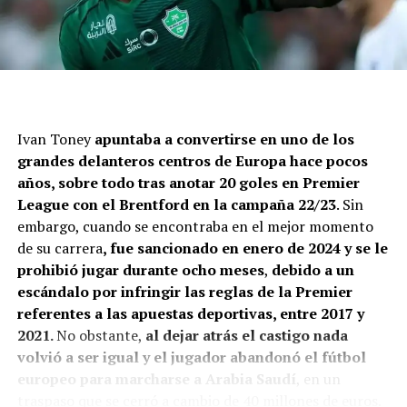
Ivan Toney
apuntaba a convertirse en uno de los
grandes delanteros centros de Europa hace pocos
años, sobre todo tras anotar 20 goles en Premier
League con el Brentford en la campaña 22/23
. Sin
embargo, cuando se encontraba en el mejor momento
A falta de la revisión médica y la oficialización del pase,
de su carrera
, fue sancionado en enero de 2024 y se le
River y Vasco Da Gama llegaron a un entendimiento
prohibió jugar durante ocho meses
,
debido a un
para
transferir el 50% de los derechos económicos
escándalo por infringir las reglas de la Premier
del #11 en u$s 4,5 millones
, con la
opción de venta
referentes a las apuestas deportivas, entre 2017 y
de la otra mitad del pase en un mínimo de u$s 5,5
2021
.
No obstante,
al dejar atrás el castigo nada
millones
en caso de que se cumplan distintos objetivos:
volvió a ser igual y el jugador abandonó el fútbol
si el delantero juega más de 40 partidos durante su
europeo para marcharse a Arabia Saudí
, en un
contrato
, se ejecutará ese ítem; también se activará
si
traspaso que se cerró a cambio de 40 millones de euros.
el club brasileño revende al jugador dentro de los