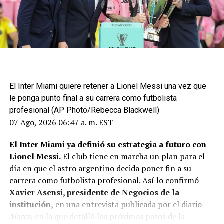
ADVERTISEMENT
Así, en verano de 2024 se convirtió en jugador de Al
Ahli,
probablemente con la intención de dejar atrás
El Inter Miami quiere retener a Lionel Messi una vez que
la polémica vivida en la liga inglesa
. Pese a ello, en
le ponga punto final a su carrera como futbolista
las últimas horas su nombre a vuelto a ser noticia por
profesional (AP Photo/Rebecca Blackwell)
motivos extrafutbolísticos,
en un nuevo lío que
07 Ago, 2026 06:47 a. m. EST
además de dañar su imagen pública le vuelve a traer
problemas con la justicia
, aunque por motivos muy
El Inter Miami ya definió su estrategia a futuro con
diferentes a las casas de apuestas.
Lionel Messi.
El club tiene en marcha un plan para el
día en que el astro argentino decida poner fin a su
carrera como futbolista profesional. Así lo confirmó
ADVERTISEMENT
Xavier Asensi, presidente de Negocios de la
institución,
en una entrevista publicada por el diario
Marca
, en la que detalló los próximos pasos de la