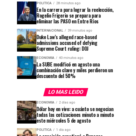
POLITICA
28 minutos ago
En la carrera para lograr la reelección,
Rogelio Frigerio se prepara para
eliminar las PASO en Entre Ríos
INTERNACIONAL
39 minutos ago
Duke Law’s alleged race-based
admissions accused of defying
Supreme Court ruling: DOJ
ECONOMIA
40 minutos ago
La SUBE modificó en agosto una
combinación clave y miles perdieron un
descuento del 50%
LO MAS LEIDO
ECONOMIA
2 días ago
Dólar hoy en vivo: a cuánto se negocian
todas las cotizaciones minuto a minuto
este miércoles 5 de agosto
POLITICA
1 día ago