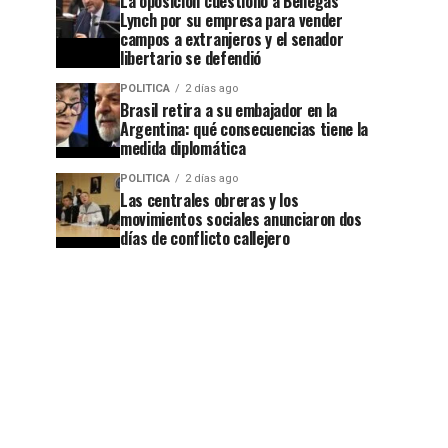
La oposición cuestionó a Benegas
Lynch por su empresa para vender
campos a extranjeros y el senador
libertario se defendió
POLITICA
2 días ago
Brasil retira a su embajador en la
Argentina: qué consecuencias tiene la
medida diplomática
POLITICA
2 días ago
Las centrales obreras y los
movimientos sociales anunciaron dos
días de conflicto callejero