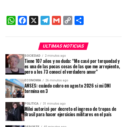
W
F
X
T
G
C
C
h
a
el
m
o
o
at
ce
e
ail
py
m
s
b
gr
Li
p
ULTIMAS NOTICIAS
A
o
a
n
ar
SOCIEDAD
2 minutos ago
Tiene 107 años y no duda: “Me casé por terquedad y
p
o
m
k
tir
es una de las pocas cosas de las que me arrepiento,
pero a los 73 conocí el verdadero amor”
p
k
ECONOMIA
26 minutos ago
ANSES: cuándo cobro en agosto 2026 si mi DNI
termina en 3
POLITICA
31 minutos ago
Milei autorizó por decreto el ingreso de tropas de
Brasil para hacer ejercicios militares en el país
DEPORTE
45 minutos ago