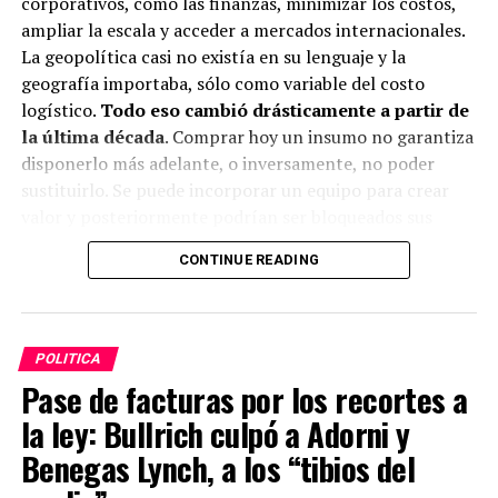
corporativos, como las finanzas, minimizar los costos,
ampliar la escala y acceder a mercados internacionales.
La geopolítica casi no existía en su lenguaje y la
geografía importaba, sólo como variable del costo
logístico.
Todo eso cambió drásticamente a partir de
la última década
. Comprar hoy un insumo no garantiza
disponerlo más adelante, o inversamente, no poder
sustituirlo. Se puede incorporar un equipo para crear
valor y posteriormente podrían ser bloqueados sus
repuestos por criterios de seguridad nacional.
CONTINUE READING
Demasiadas incertidumbres.
Hoy las empresas se ven obligadas a asumir que en el
mundo actual existe el
riesgo geopolítico
. El cambio
POLITICA
continuo de aranceles, la falta de reglas en el comercio
Pase de facturas por los recortes a
internacional, las sanciones recíprocas por motivos
la ley: Bullrich culpó a Adorni y
ajenos a la racionalidad económica, regulaciones de todo
tipo, restricciones de capital, cambios continuos del
Benegas Lynch, a los “tibios del
precio de la energía y sus correlaciones con los precios