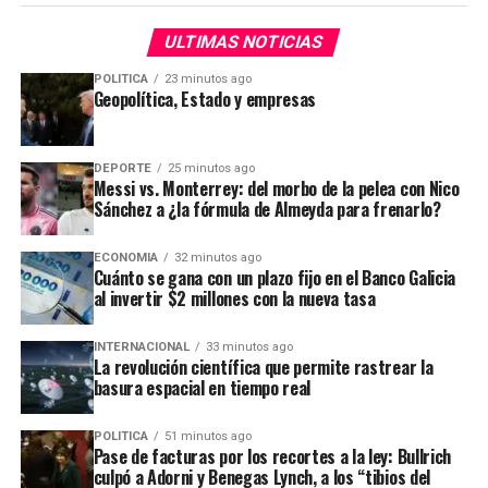
dialoguista
como consecuencia de la presión política y
ADVERTISEMENT
El arzobispo planteó ante miles de fieles que el pueblo
ULTIMAS NOTICIAS
social que suscitó el tema en las últimas dos semanas y
sabe que
la solución concreta
a los problemas
que se tradujo en la marcha ante el Congreso que
POLITICA
23 minutos ago
económicos y sociales “la tiene una clase dirigente que a
Geopolítica, Estado y empresas
concluyó con incidentes.
veces parece mirar para otro lado,
poner toda su
energía en descalificaciones y debates estériles que
El Mundial y Adorni
no resuelven la vida de nadie
”.
DEPORTE
25 minutos ago
Messi vs. Monterrey: del morbo de la pelea con Nico
Sánchez a ¿la fórmula de Almeyda para frenarlo?
En la misa por San Cayetano, García Cuerva cuestionó a la
ADVERTISEMENT
dirigencia política (Captura TN)
ECONOMIA
32 minutos ago
En ese contexto, aseguró que los argentinos tienen que
Cuánto se gana con un plazo fijo en el Banco Galicia
“tener dos o más trabajos para llegar a fin de mes”
y
al invertir $2 millones con la nueva tasa
se mostró preocupado por el alza del endeudamiento de
las familias.
INTERNACIONAL
33 minutos ago
La revolución científica que permite rastrear la
basura espacial en tiempo real
“San Cayetano, aquí tienes a tu pueblo, que no quiere
resignarse a que el
trabajo sea una mercancía
y que
POLITICA
51 minutos ago
haya que tener dos o más empleos para llegar a fin de
Pase de facturas por los recortes a la ley: Bullrich
mes,
o caer en la trampa de los créditos que
culpó a Adorni y Benegas Lynch, a los “tibios del