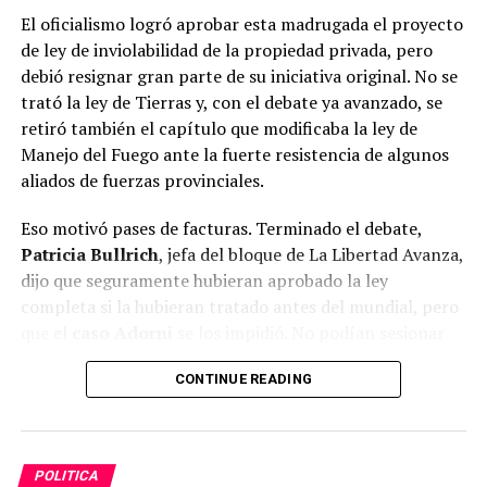
El oficialismo logró aprobar esta madrugada el proyecto
de ley de inviolabilidad de la propiedad privada, pero
debió resignar gran parte de su iniciativa original. No se
trató la ley de Tierras y, con el debate ya avanzado, se
retiró también el capítulo que modificaba la ley de
Manejo del Fuego ante la fuerte resistencia de algunos
aliados de fuerzas provinciales.
Eso motivó pases de facturas. Terminado el debate,
Patricia Bullrich
, jefa del bloque de La Libertad Avanza,
dijo que seguramente hubieran aprobado la ley
completa si la hubieran tratado antes del mundial, pero
que el
caso Adorni
se los impidió. No podían sesionar
porque corrían el riesgo de que el Senado avanzara
CONTINUE READING
contra el entonces jefe de Gabinete, acorralado por las
sospechas sobre su crecimiento patrimonial. También
Los Estados utilizan instrumentos comerciales,
molesto, el senador libertario
Joaquín Benegas Lynch
,
financieros, tecnológicos y regulatorios para
en pleno debate, acusó de los recortes a los
“tibios del
obtener resultados estratégicos
. En los últimos años
POLITICA