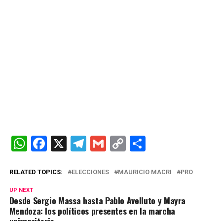
W
F
X
T
G
C
C
h
a
el
m
o
o
at
ce
e
ail
py
m
RELATED TOPICS:
ELECCIONES
MAURICIO MACRI
PRO
s
b
gr
Li
p
UP NEXT
Desde Sergio Massa hasta Pablo Avelluto y Mayra
A
o
a
n
ar
Mendoza: los políticos presentes en la marcha
universitaria