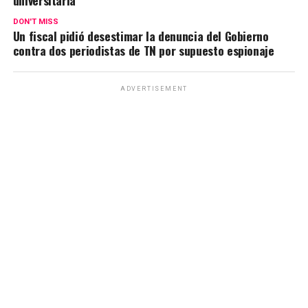
p
o
m
k
tir
p
k
DON'T MISS
Un fiscal pidió desestimar la denuncia del Gobierno
contra dos periodistas de TN por supuesto espionaje
ADVERTISEMENT