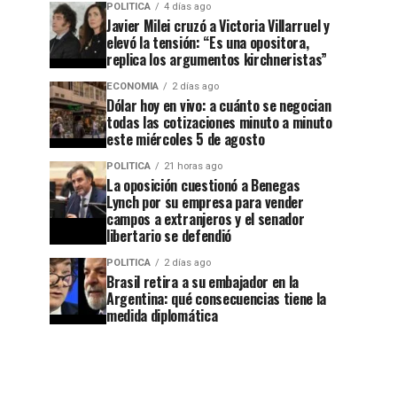
POLITICA
4 días ago
Javier Milei cruzó a Victoria Villarruel y
elevó la tensión: “Es una opositora,
replica los argumentos kirchneristas”
ECONOMIA
2 días ago
Dólar hoy en vivo: a cuánto se negocian
todas las cotizaciones minuto a minuto
este miércoles 5 de agosto
POLITICA
21 horas ago
La oposición cuestionó a Benegas
Lynch por su empresa para vender
campos a extranjeros y el senador
libertario se defendió
POLITICA
2 días ago
Brasil retira a su embajador en la
Argentina: qué consecuencias tiene la
medida diplomática