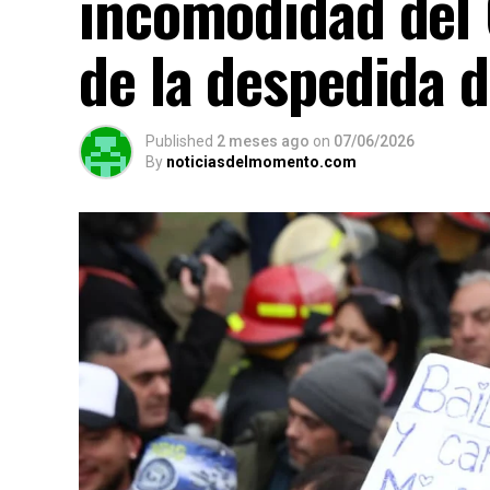
incomodidad del 
de la despedida d
Published
2 meses ago
on
07/06/2026
By
noticiasdelmomento.com