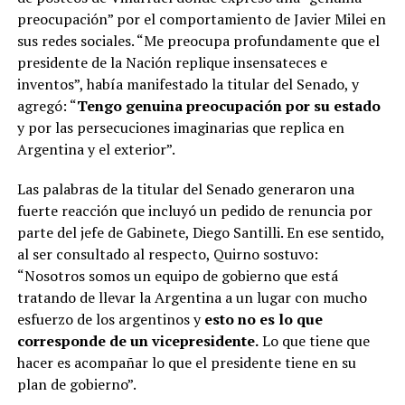
Vamos a estar peleando para que no se entregue
preocupación” por el comportamiento de Javier Milei en
nuestra soberanía, que es lo más fundamental que
sus redes sociales. “Me preocupa profundamente que el
tenemos, nuestra tierra y nuestra riqueza natural
presidente de la Nación replique insensateces e
porque sin eso no vamos a tener futuro, no vamos a
inventos”, había manifestado la titular del Senado, y
tener destino”.
agregó: “
Tengo genuina preocupación por su estado
y por las persecuciones imaginarias que replica en
Argentina y el exterior”.
ADVERTISEMENT
Las palabras de la titular del Senado generaron una
fuerte reacción que incluyó un pedido de renuncia por
parte del jefe de Gabinete, Diego Santilli. En ese sentido,
al ser consultado al respecto, Quirno sostuvo:
“Nosotros somos un equipo de gobierno que está
tratando de llevar la Argentina a un lugar con mucho
esfuerzo de los argentinos y
esto no es lo que
corresponde de un vicepresidente.
Lo que tiene que
hacer es acompañar lo que el presidente tiene en su
plan de gobierno”.