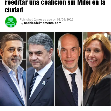
reeditar una coalición sin Milei en la
ciudad
Published
2 meses ago
on
03/06/2026
By
noticiasdelmomento.com