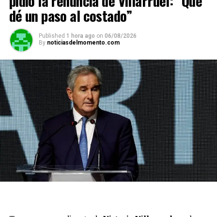
pidió la renuncia de Villarruel: “Que
dé un paso al costado”
Published
1 hora ago
on
06/08/2026
By
noticiasdelmomento.com