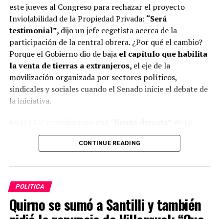
este jueves al Congreso para rechazar el proyecto
Inviolabilidad de la Propiedad Privada:
“Será
testimonial”,
dijo un jefe cegetista acerca de la
participación de la central obrera. ¿Por qué el cambio?
Porque el Gobierno dio de baja
el capítulo que habilita
la venta de tierras a extranjeros
,
el eje de la
movilización organizada por sectores políticos,
sindicales y sociales cuando el Senado inicie el debate de
la iniciativa.
En la CGT consideraron una
“fuerte derrota”
de La
Libertad Avanza la decisión gubernamental de retirar
CONTINUE READING
esa parte del proyecto de ley ante la falta de respaldos
de sus aliados para garantizar su aprobación
parlamentaria.
POLITICA
Quirno se sumó a Santilli y también
ADVERTISEMENT