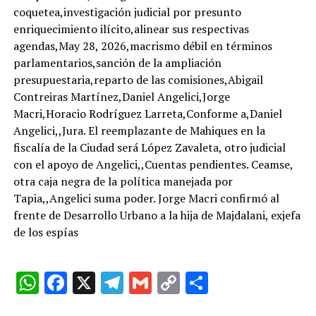
coquetea,investigación judicial por presunto
enriquecimiento ilícito,alinear sus respectivas
agendas,May 28, 2026,macrismo débil en términos
parlamentarios,sanción de la ampliación
presupuestaria,reparto de las comisiones,Abigail
Contreiras Martínez,Daniel Angelici,Jorge
Macri,Horacio Rodríguez Larreta,Conforme a,Daniel
Angelici,,Jura. El reemplazante de Mahiques en la
fiscalía de la Ciudad será López Zavaleta, otro judicial
con el apoyo de Angelici,,Cuentas pendientes. Ceamse,
otra caja negra de la política manejada por
Tapia,,Angelici suma poder. Jorge Macri confirmó al
frente de Desarrollo Urbano a la hija de Majdalani, exjefa
de los espías
W
F
X
T
G
C
C
h
a
el
m
o
o