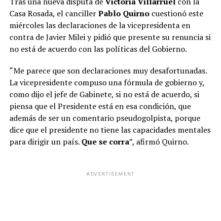
Tras una nueva disputa de
Victoria Villarruel
con la
Casa Rosada, el canciller
Pablo Quirno
cuestionó este
En una conferencia de prensa realizada en la tarde del
miércoles las declaraciones de la vicepresidenta en
miércoles, los líderes cegetistas aseguraron que la
contra de Javier Milei y pidió que presente su renuncia si
movilización al Congreso
se iba a realizar igual
aunque
no está de acuerdo con las políticas del Gobierno.
no se tratará el capítulo que facilitar la venta de tierras
a extranjeros y afirmaron que se “pretende habilitar la
“Me parece que son declaraciones muy desafortunadas.
entrega del territorio nacional, los recursos estratégicos
La vicepresidente compuso una fórmula de gobierno y,
y la soberanía argentina a capitales extranjeros”.
como dijo el jefe de Gabinete, si no está de acuerdo, si
piensa que el Presidente está en esa condición, que
además de ser un comentario pseudogolpista, porque
dice que el presidente no tiene las capacidades mentales
para dirigir un país.
Que se corra
”, afirmó Quirno.
ADVERTISEMENT