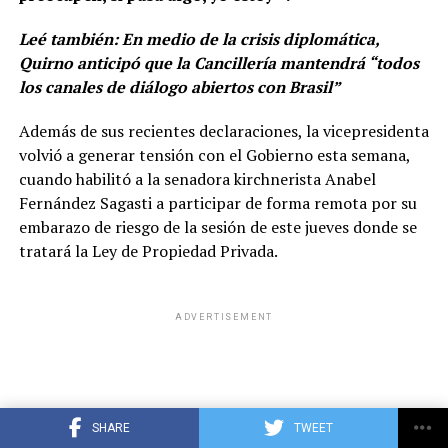
Leé también:
En medio de la crisis diplomática,
Quirno anticipó que la Cancillería mantendrá “todos
los canales de diálogo abiertos con Brasil”
De todas formas, la CGT ratificó que
movilizará todo el
Además de sus recientes declaraciones, la vicepresidenta
aparato sindical
para la
marcha de San Cayetano
que
volvió a generar tensión con el Gobierno esta semana,
se realizará este viernes 7 de agosto,
día del patrono del
cuando habilitó a la senadora kirchnerista Anabel
pan y del trabajo, junto con
las dos CTA y la UTEP.
Fernández Sagasti a participar de forma remota por su
embarazo de riesgo de la sesión de este jueves donde se
tratará la Ley de Propiedad Privada.
ADVERTISEMENT
ADVERTISEMENT
SHARE
TWEET