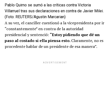
Pablo Quirno se sumó a las críticas contra Victoria
Villarruel tras sus declaraciones en contra de Javier Milei.
(Foto: REUTERS/Agustin Marcarian)
A su vez, el canciller cuestionó a la vicepresidenta por ir
“constantemente” en contra de la autoridad
presidencial y sentenció:
“Estoy pidiendo que dé un
paso al costado si ella piensa esto.
Claramente, no es
procedente hablar de un presidente de esa manera”.
Sin embargo, luego de que el Gobierno dio de baja el
capítulo más controvertido de la ley, los directivos de la
ADVERTISEMENT
CGT debatieron sobre
la participación o no
en la
movilización de este jueves ya que
el objetivo político
se había cumplido
con la marcha atrás oficial.
Finalmente, se resolvió tener una presencia testimonial,
pero no anunciarlo porque
no tenían garantías
de que
la Casa Rosada mantuviera
en firme
su decisión.