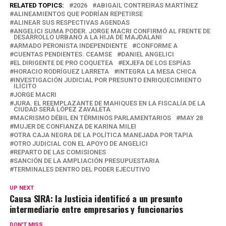
at
ce
e
ail
py
m
RELATED TOPICS:
2026
ABIGAIL CONTREIRAS MARTÍNEZ
ALINEAMIENTOS QUE PODRÍAN REPETIRSE
s
b
gr
Li
p
ALINEAR SUS RESPECTIVAS AGENDAS
ANGELICI SUMA PODER. JORGE MACRI CONFIRMÓ AL FRENTE DE
A
o
a
n
ar
DESARROLLO URBANO A LA HIJA DE MAJDALANI
ARMADO PERONISTA INDEPENDIENTE
CONFORME A
p
o
m
k
tir
CUENTAS PENDIENTES. CEAMSE
DANIEL ANGELICI
EL DIRIGENTE DE PRO COQUETEA
EXJEFA DE LOS ESPÍAS
p
k
HORACIO RODRÍGUEZ LARRETA
INTEGRA LA MESA CHICA
INVESTIGACIÓN JUDICIAL POR PRESUNTO ENRIQUECIMIENTO
ILÍCITO
JORGE MACRI
JURA. EL REEMPLAZANTE DE MAHIQUES EN LA FISCALÍA DE LA
CIUDAD SERÁ LÓPEZ ZAVALETA
MACRISMO DÉBIL EN TÉRMINOS PARLAMENTARIOS
MAY 28
MUJER DE CONFIANZA DE KARINA MILEI
OTRA CAJA NEGRA DE LA POLÍTICA MANEJADA POR TAPIA
OTRO JUDICIAL CON EL APOYO DE ANGELICI
REPARTO DE LAS COMISIONES
SANCIÓN DE LA AMPLIACIÓN PRESUPUESTARIA
TERMINALES DENTRO DEL PODER EJECUTIVO
UP NEXT
Causa SIRA: la Justicia identificó a un presunto
intermediario entre empresarios y funcionarios
DON'T MISS