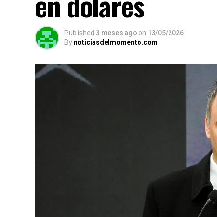
en dólares
Published
3 meses ago
on
13/05/2026
By
noticiasdelmomento.com