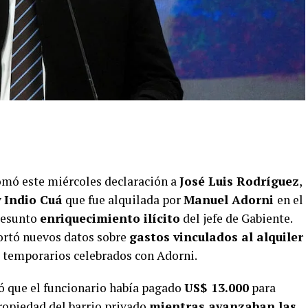
mó este miércoles declaración a
José Luis Rodríguez
,
y
Indio Cuá
que fue alquilada por
Manuel Adorni
en el
presunto
enriquecimiento ilícito
del jefe de Gabiente.
ortó nuevos datos sobre
gastos vinculados al alquiler
s temporarios celebrados con Adorni.
ó que el funcionario había pagado
US$ 13.000
para
propiedad del barrio privado
mientras avanzaban las