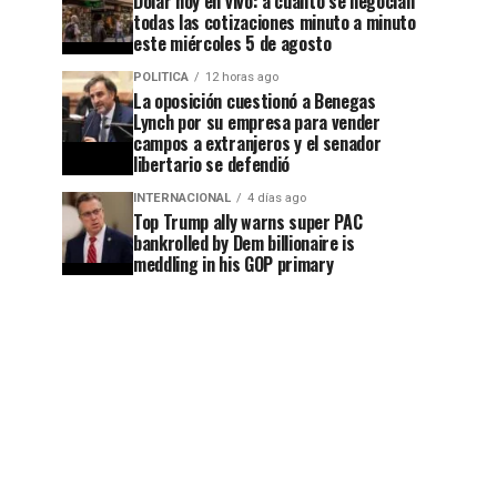
Dólar hoy en vivo: a cuánto se negocian
todas las cotizaciones minuto a minuto
este miércoles 5 de agosto
POLITICA
12 horas ago
La oposición cuestionó a Benegas
Lynch por su empresa para vender
campos a extranjeros y el senador
libertario se defendió
INTERNACIONAL
4 días ago
Top Trump ally warns super PAC
bankrolled by Dem billionaire is
meddling in his GOP primary