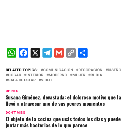
W
F
X
T
G
C
C
h
a
el
m
o
o
at
ce
e
ail
py
m
RELATED TOPICS:
COMUNICACIÓN
DECORACIÓN
DISEÑO
HOGAR
INTERIOR
MODERNO
MUJER
RUBIA
s
b
gr
Li
p
SALA DE ESTAR
VIDEO
A
o
a
n
ar
UP NEXT
Susana Giménez, devastada: el doloroso motivo que la
p
o
m
k
tir
llevó a atravesar uno de sus peores momentos
p
k
DON'T MISS
El objeto de la cocina que usás todos los días y puede
juntar más bacterias de lo que parece