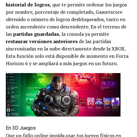
historial de logros
, que te permite ordenar los juegos
por nombre, porcentaje de completado, Gamerscore
obtenido o número de logros desbloqueados, tanto en
orden ascendente como descendente. En el terreno de
las
partidas guardadas
, la consola ya permite
restaurar versiones anteriores
de las partidas
sincronizadas en la nube directamente desde la XBOX.
Esta función solo está disponible de momento en Forza
Horizon 6 y se ampliará a más juegos en un futuro.
W
F
X
T
G
C
C
h
a
el
m
o
o
En 3D Juegos
at
ce
e
ail
py
m
Que un fallo online impida usar tus juegos físicos en