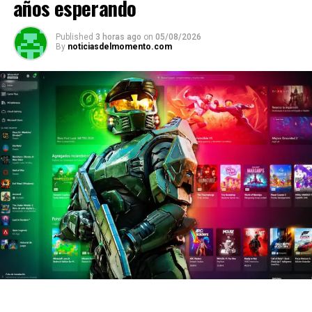
años esperando
Published
3 horas ago
on
05/08/2026
By
noticiasdelmomento.com
En la medida, la Anmat explicó que la firma
Gramon
Millet
, que fabrica los productos de Átomo
Desinflamante, informó sobre un robo en las
instalaciones de
Dalban Pharma
, en la planta de Haedo.
En ese episodio se llevaron diversos medicamentos y
productos, entre los que se encontraban los dos de la