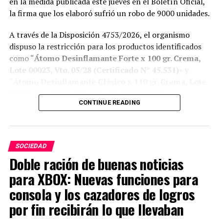
en la medida publicada este jueves en el Boletín Oficial,
la firma que los elaboró sufrió un robo de 9000 unidades.
A través de la Disposición 4753/2026, el organismo
dispuso la restricción para los productos identificados
como “
Átomo Desinflamante Forte x 100 gr. Crema,
Lote 00023, Vto. 05/28 (Certificado N° 45.531)
» y
“
Átomo Desinflamante Clásico x 110 gr. Crema, Lote
00214, Vto 05/28, (Certificado N° 47.463)
“.
CONTINUE READING
ADVERTISEMENT
SOCIEDAD
Doble ración de buenas noticias
para XBOX: Nuevas funciones para
consola y los cazadores de logros
por fin recibirán lo que llevaban