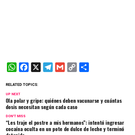
W
F
X
T
G
C
C
h
a
el
m
o
o
at
ce
e
ail
py
m
RELATED TOPICS:
s
b
gr
Li
p
UP NEXT
Ola polar y gripe: quiénes deben vacunarse y cuántas
A
o
a
n
ar
dosis necesitan según cada caso
p
o
m
k
tir
DON'T MISS
“Les traje el postre a mis hermanos”: intentó ingresar
p
k
cocaína oculta en un pote de dulce de leche y terminó
detenida