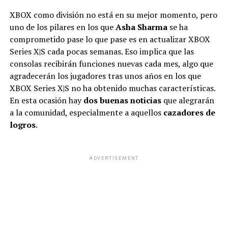
marca antiinflamatoria.
XBOX como división no está en su mejor momento, pero
uno de los pilares en los que
Asha Sharma
se ha
Además, la firma destacó que los lotes afectados son
comprometido pase lo que pase es en actualizar XBOX
5740 unidades
de Átomo Desinflamante Forte y
3360
Series X|S cada pocas semanas. Eso implica que las
de Átomo Desinflamante Clásico.
consolas recibirán funciones nuevas cada mes, algo que
agradecerán los jugadores tras unos años en los que
XBOX Series X|S no ha obtenido muchas características.
ADVERTISEMENT
En esta ocasión hay
dos buenas noticias
que alegrarán
a la comunidad, especialmente a aquellos
cazadores de
logros
.
ADVERTISEMENT