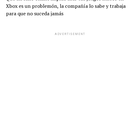
Xbox es un problemón, la compañía lo sabe y trabaja
s
b
gr
Li
p
para que no suceda jamás
A
o
a
n
ar
p
o
m
k
tir
ADVERTISEMENT
p
k