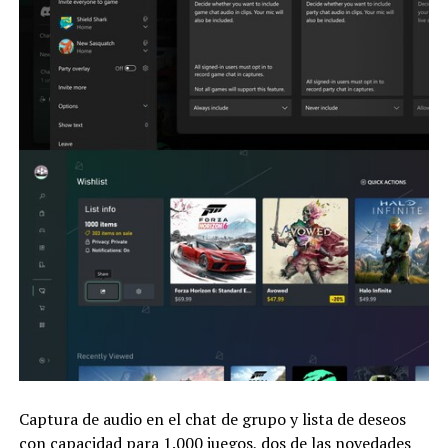
denuncia policial realizada por la firma Dalban Pharma
en la que relata que “ocurrió un robo en las
instalaciones de la planta industrial de mercadería de
terceros que contratan los servicios de preparado,
empaque, acondicionamiento”. Además, se adjuntó un
listado de los productos robados, entre los que estaban
detallados los señalados.
ADVERTISEMENT
Captura de audio en el chat de grupo y lista de deseos
con capacidad para 1.000 juegos, dos de las novedades