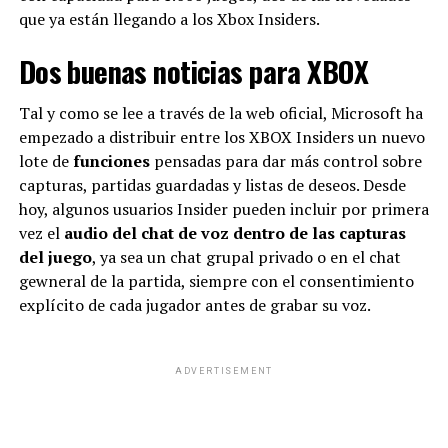
que ya están llegando a los Xbox Insiders.
Dos buenas noticias para XBOX
Tal y como se lee a través de la web oficial, Microsoft ha
empezado a distribuir entre los XBOX Insiders un nuevo
lote de
funciones
pensadas para dar más control sobre
capturas, partidas guardadas y listas de deseos. Desde
hoy, algunos usuarios Insider pueden incluir por primera
vez el
audio del chat de voz dentro de las capturas
del juego
, ya sea un chat grupal privado o en el chat
gewneral de la partida, siempre con el consentimiento
En este contexto, la Anmat dispuso la prohibición de
explícito de cada jugador antes de grabar su voz.
elaboración y venta de los productos robadas para
“proteger a eventuales adquiriente y usuarios” y
preservar su salud.
ADVERTISEMENT
Asimismo, un hecho similar ocurrió con el producto
identificado como: “
Zetrotrax, jarabe por 240 ml,