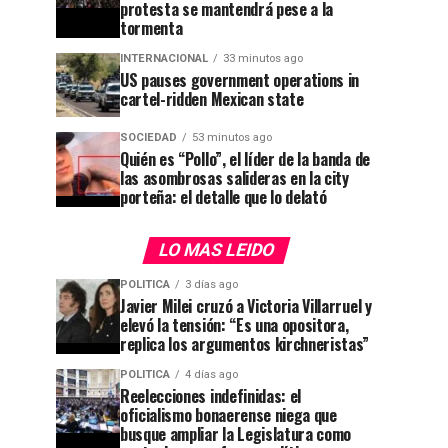
protesta se mantendrá pese a la
tormenta
INTERNACIONAL
33 minutos ago
US pauses government operations in
cartel-ridden Mexican state
SOCIEDAD
53 minutos ago
Quién es “Pollo”, el líder de la banda de
las asombrosas salideras en la city
porteña: el detalle que lo delató
LO MAS LEIDO
POLITICA
3 días ago
Javier Milei cruzó a Victoria Villarruel y
elevó la tensión: “Es una opositora,
replica los argumentos kirchneristas”
POLITICA
4 días ago
Reelecciones indefinidas: el
oficialismo bonaerense niega que
busque ampliar la Legislatura como