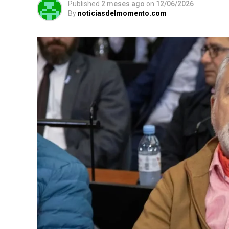
Published
2 meses ago
on
12/06/2026
By
noticiasdelmomento.com