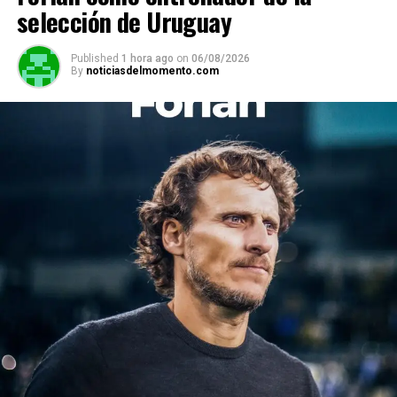
p
k
selección de Uruguay
Published
1 hora ago
on
06/08/2026
By
noticiasdelmomento.com