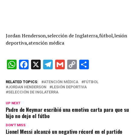
Jordan Henderson,selección de Inglaterra,fútbol,lesión
deportiva,atención médica
W
F
X
T
G
C
C
h
a
el
m
o
o
at
ce
e
ail
py
m
RELATED TOPICS:
ATENCIÓN MÉDICA
FÚTBOL
JORDAN HENDERSON
LESIÓN DEPORTIVA
s
b
gr
Li
p
SELECCIÓN DE INGLATERRA
A
o
a
n
ar
UP NEXT
Padre de Neymar escribió una emotiva carta para que su
p
o
m
k
tir
hijo no deje el fútbo
p
k
DON'T MISS
Lionel Messi alcanzó un negativo récord en el partido