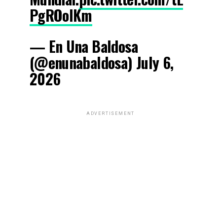
PgROolKm
— En Una Baldosa
(@enunabaldosa) July 6,
2026
ADVERTISEMENT