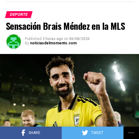
ADVERTISEMENT
DEPORTE
Sensación Brais Méndez en la MLS
Published
2 horas ago
on
06/08/2026
By
noticiasdelmomento.com
SHARE
TWEET