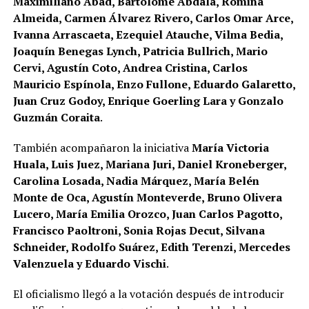
Maximiliano Abad, Bartolomé Abdala, Romina
activo en las negociaciones en busca de votos con las
Almeida, Carmen Álvarez Rivero, Carlos Omar Arce,
provincias. Otro integrante coincidió y abrió una arista
Ivanna Arrascaeta, Ezequiel Atauche, Vilma Bedia,
“a tener en cuenta”:
“El timing fue pésimo porque
Joaquín Benegas Lynch, Patricia Bullrich, Mario
después del Mundial nos hicimos los nacionalistas,
Cervi, Agustín Coto, Andrea Cristina, Carlos
nos abrazamos a Malvinas, criticamos la campaña
Mauricio Espínola, Enzo Fullone, Eduardo Galaretto,
en contra de Argentina y prometimos expulsar a
Juan Cruz Godoy, Enrique Goerling Lara y Gonzalo
extranjeros que nos agredan. Y en el medio
Guzmán Coraita
.
quedamos como rifando la Patagonia. Es raro
”. El
senador
Luis Juez
lo resumió ante los micrófonos con
También acompañaron la iniciativa
María Victoria
su verborragia tradicional: “Defendimos mal el debate
Huala, Luis Juez, Mariana Juri, Daniel Kroneberger,
sobre Tierras.
Nos faltó inteligencia y picardía. Los
Carolina Losada, Nadia Márquez, María Belén
campeones del relato instalaron un título horrible y
Monte de Oca, Agustín Monteverde, Bruno Olivera
nos terminan acorralando a todos
”. Los datos duros lo
Lucero, María Emilia Orozco, Juan Carlos Pagotto,
respaldan: un informe de la consultora Reputación
Francisco Paoltroni, Sonia Rojas Decut, Silvana
Digital descubrió que las redes sociales, la pecera donde
Schneider, Rodolfo Suárez, Edith Terenzi, Mercedes
LLA dice nadar como pez en el agua, se llenaron con
Valenzuela y Eduardo Vischi
.
69% de mensajes negativos sobre la iniciativa que se
El oficialismo llegó a la votación después de introducir
debatía en la Cámara alta.