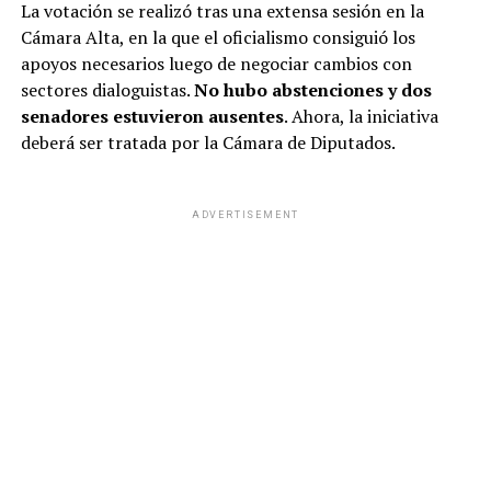
La votación se realizó tras una extensa sesión en la
indignado. “Abatido”, definiría él mismo más tarde. No
Cámara Alta, en la que el oficialismo consiguió los
era para menos: acababa de toparse con una publicación
apoyos necesarios luego de negociar cambios con
de
Tini Stoessel
en Instagram que podría haber sido
sectores dialoguistas.
No hubo abstenciones y dos
posteada por
Cristina Kirchner
. Uno de los tantos
senadores estuvieron ausentes
. Ahora, la iniciativa
bellos paisajes de Argentina, con picos montañosos
deberá ser tratada por la Cámara de Diputados.
nevados y verdes pinos en la línea del horizonte, servían
de telón de fondo a una frase que no admitía segundas
lecturas: “
La Patria no se vende
”. Cinco palabras para
ADVERTISEMENT
22 millones de seguidores. “Game over, muchachos. Nos
ganaron”, sentenció el colaborador de Javier Milei que,
un poco en broma y un poco en serio, empezó a hablar
del “efecto Tini”.