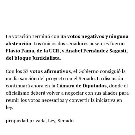
propio kirchnerismo que se había enrolado en la defensa
de la digitalidad; por último, el intento del peronismo de
vaciar el recinto y que el texto volviera a discutirse en
comisiones fue rechazado por 38 legisladores, entre
ellos
Maximiliano Abad, Carlos Arce, Julieta Corroza,
La votación terminó con
33 votos negativos y ninguna
Sonia Rojas Decut y Daniel Kroneberger
, cinco que se
abstención
. Los únicos dos senadores ausentes fueron
oponían a acompañar el capítulo vinculado a la venta
Flavio Fama, de la UCR, y Anabel Fernández Sagasti,
de tierras.
del bloque Justicialista
.
Un paréntesis obligado: el mileísta
Joaquín Benegas
Con los
37 votos afirmativos
, el Gobierno consiguió la
Lynch
pidió la palabra para intentar explicar que ser el
media sanción del proyecto en el Senado. La discusión
dueño y director de una compañía que gestiona ventas
continuará ahora en la
Cámara de Diputados
, donde el
de parcelas en Argentina y a la vez apoyar la parte del
oficialismo deberá volver a negociar con sus aliados para
proyecto que fue extirpado por
Patricia Bullrich
no
reunir los votos necesarios y convertir la iniciativa en
implicaba un conflicto de intereses. “Con este criterio
ley.
no podría votar nadie”, se excusó. Mientras subía la
temperatura del palacio legislativo haciendo referencia
propiedad privada, Ley, Senado
a “la presión de la izquierda más rabiosa” y “la
ignorancia de los tibios del medio”, el hermano de