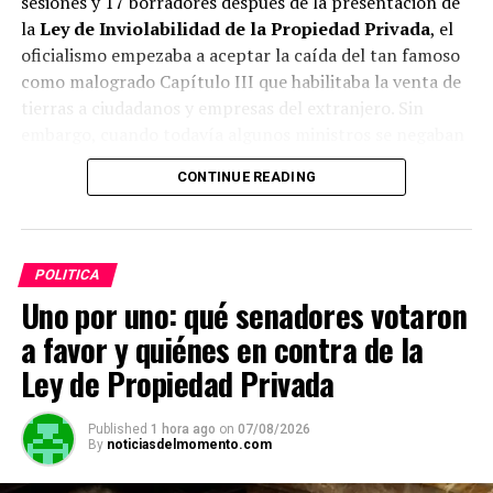
sesiones y 17 borradores después de la presentación de
la
Ley de Inviolabilidad de la Propiedad Privada
, el
oficialismo empezaba a aceptar la caída del tan famoso
como malogrado Capítulo III que habilitaba la venta de
tierras a ciudadanos y empresas del extranjero. Sin
embargo, cuando todavía algunos ministros se negaban
a digerir esa realidad, el grito de un funcionario de
CONTINUE READING
primerísimo nivel presagió el peor final.
-¡Cerramos la grieta! ¡No se puede creer, esto es una
cosa de locos! Listo, cerremos todo…
POLITICA
Uno por uno: qué senadores votaron
a favor y quiénes en contra de la
ADVERTISEMENT
Ley de Propiedad Privada
Published
1 hora ago
on
07/08/2026
By
noticiasdelmomento.com