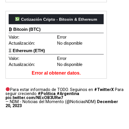
Cotización Cripto - Bitcoin & Ethereum
₿ Bitcoin (BTC)
Valor:
Error
Actualización:
No disponible
Ξ Ethereum (ETH)
Valor:
Error
Actualización:
No disponible
Error al obtener datos.
Para estar informado de TODO. Seguinos en
#TwitterX
Para
seguir creciendo
#Politica
#Argentina
pic.twitter.com/NEcOB3URw7
— NDM - Noticias del Momento (@NoticiasNDM)
December
20, 2023