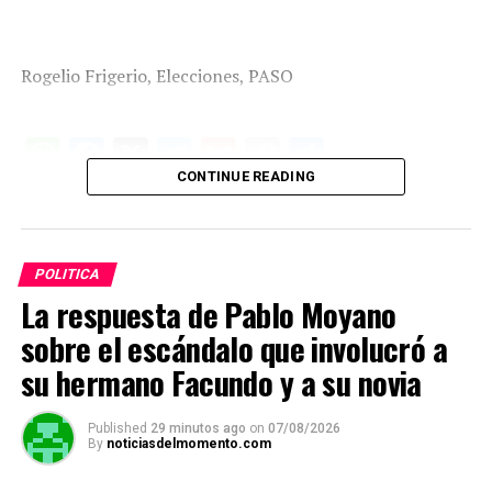
Rogelio Frigerio, Elecciones, PASO
W
F
X
T
G
C
C
CONTINUE READING
h
a
el
m
o
o
at
ce
e
ail
py
m
s
b
gr
Li
p
POLITICA
A
o
a
n
ar
La respuesta de Pablo Moyano
p
o
m
k
tir
sobre el escándalo que involucró a
p
k
su hermano Facundo y a su novia
Published
29 minutos ago
on
07/08/2026
By
noticiasdelmomento.com