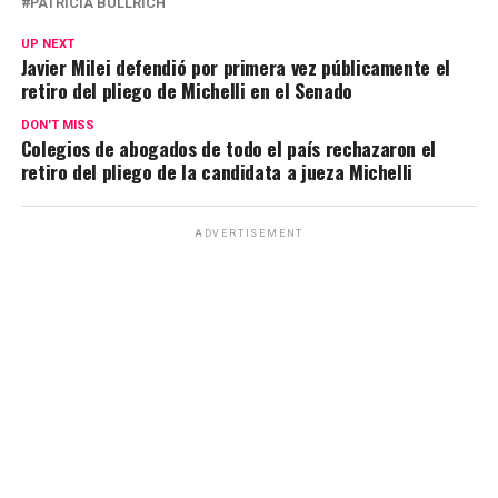
PATRICIA BULLRICH
s
b
gr
Li
p
UP NEXT
A
o
a
n
ar
Javier Milei defendió por primera vez públicamente el
retiro del pliego de Michelli en el Senado
p
o
m
k
tir
p
k
DON'T MISS
Colegios de abogados de todo el país rechazaron el
retiro del pliego de la candidata a jueza Michelli
ADVERTISEMENT