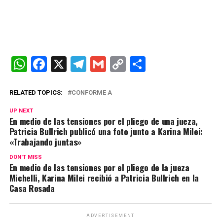
W
F
X
T
G
C
C
h
a
el
m
o
o
at
ce
e
ail
py
m
RELATED TOPICS:
CONFORME A
s
b
gr
Li
p
UP NEXT
En medio de las tensiones por el pliego de una jueza,
A
o
a
n
ar
Patricia Bullrich publicó una foto junto a Karina Milei:
p
o
m
k
tir
«Trabajando juntas»
p
k
DON'T MISS
En medio de las tensiones por el pliego de la jueza
Michelli, Karina Milei recibió a Patricia Bullrich en la
Casa Rosada
ADVERTISEMENT