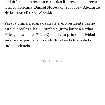
incluirá encuentros con otros dos líderes de la derecha
Según quienes abonan esta visión, l
a estrategia del
latinoamericana:
Daniel Noboa
en Ecuador y
Abelardo
partido amarillo buscaría bajar la candidatura
de la Espriella
en Colombia.
presidencial a cambio de que LLA no insista con la
jefatura de Gobierno porteño.
Para la primera etapa de su viaje, el Presidente partió
este miércoles a las 20 rumbo a Quito junto a Karina
“Con la candidatura de Lacunza quieren demostrar que
Milei y el canciller Pablo Quirno y su primer actividad
es creíble que pueden hacerle un daño a la reelección
será participar de la ofrenda floral en la Plaza de la
del Presidente para poner sobre la mesa un acuerdo en
Independencia.
la Ciudad”, afirma una voz con peso en la vida política
libertaria.
ADVERTISEMENT
ADVERTISEMENT