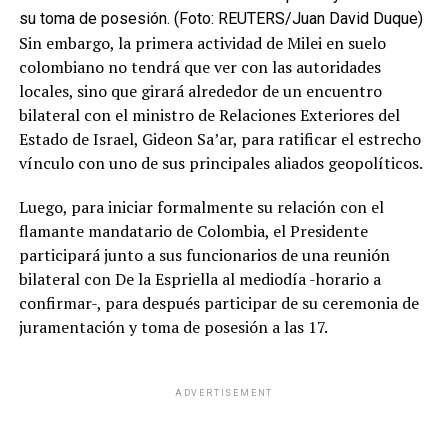
su toma de posesión. (Foto: REUTERS/Juan David Duque)
Sin embargo, la primera actividad de Milei en suelo
colombiano no tendrá que ver con las autoridades
locales, sino que girará alrededor de un encuentro
bilateral con el ministro de Relaciones Exteriores del
Estado de Israel, Gideon Sa’ar, para ratificar el estrecho
vínculo con uno de sus principales aliados geopolíticos.
Luego, para iniciar formalmente su relación con el
flamante mandatario de Colombia, el Presidente
participará junto a sus funcionarios de una reunión
intenciones,Paula Rossi,Hernán Lacunza,Mauricio
bilateral con De la Espriella al mediodía -horario a
Macri,La Libertad Avanza,Conforme a
confirmar-, para después participar de su ceremonia de
juramentación y toma de posesión a las 17.
W
F
X
T
G
C
C
h
a
el
m
o
o
ADVERTISEMENT
at
ce
e
ail
py
m