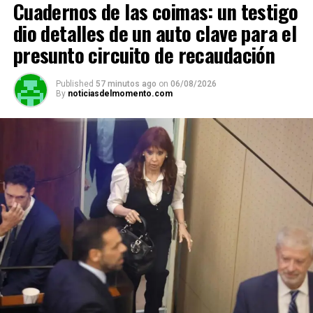
Cuadernos de las coimas: un testigo
p
o
m
k
tir
dio detalles de un auto clave para el
p
k
presunto circuito de recaudación
Published
57 minutos ago
on
06/08/2026
By
noticiasdelmomento.com