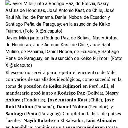
Javier Milei junto a Rodrigo Paz, de Bolivia, Nasry Asfura
de Honduras, José Antonio Kast, de Chile, José Raúl
Mulino, de Panamá, Daniel Noboa, de Ecuador, y Santiago
Peña, de Paraguay; en la asunción de Keiko Fujimori. (Foto:
X @slcaputo)
El escenario servirá para repetir el encuentro de Milei
con varios de sus aliados ideológicos, como sucedió en la
toma de posesión de
Keiko Fujimori
en Perú. Allí, el
mandatario posó junto a
Rodrigo Paz
(Bolivia),
Nasry
Asfura
(Honduras),
José Antonio Kast
(Chile),
José
Raúl Mulino
(Panamá),
Daniel Noboa
(Ecuador), y
Santiago Peña
(Paraguay). Completan la lista de países
“azules”
Nayib Bukele
en El Salvador;
Luis Abinader
en República Dominicana y
Laura Fernández
en Costa