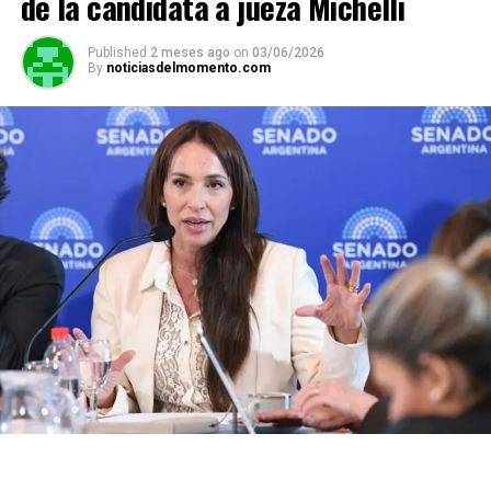
de la candidata a jueza Michelli
Published
2 meses ago
on
03/06/2026
By
noticiasdelmomento.com