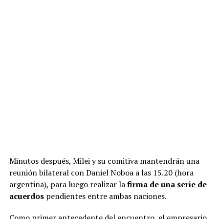
Minutos después, Milei y su comitiva mantendrán una
reunión bilateral con Daniel Noboa a las 15.20 (hora
Hernán Lacunza
Ricardo Pristupluk
argentina), para luego realizar la
firma de una serie de
No son pocos en Balcarce 50 quienes creen que Macri y
acuerdos
pendientes entre ambas naciones.
sus laderos buscan levantar el perfil porque saben que,
en caso de llevar un candidato propio, cualquier
Como primer antecedente del encuentro, el empresario