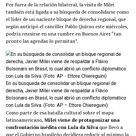
Por fuera de la relación bilateral, la visita de Milei
En distintos ámbitos de la Casa Rosada son optimistas
también está ligada a su búsqueda de consolidarse como
de que Pro y LLA puedan arribar a un acuerdo para
el líder de un naciente bloque de derecha regional, que
competir en las elecciones de 2027. Pero todavía no hay
según anticipó el canciller Pablo Quirno este miércoles,
nada en ese sentido. La voz de la secretaria general,
podría reunirse en una cumbre en Buenos Aires “tan
Karina Milei
, tendrá peso sobre esa decisión y nunca
pronto las agendas lo permitan”.
fue la terminal libertaria más cercana al macrismo, pese
a que ahora está en fase acuerdista porque su principal
prioridad es la reelección de su hermano.
Esta semana,
Milei dijo que no tendría problemas en
“volver a comer milanesas con Macri”, aunque
En su búsqueda de consolidar un bloque regional de
reparó: “De hecho, yo aprendí un montón de temas
derecha, Javier Milei viene de respaldar a Flávio
de él
. Lo que pasa es que uno toma lo que cree que le
Bolsonaro en Brasil, lo cual abrió un conflicto diplomático
sirve y también está el proceso decisorio de uno. Eso
con Lula da Silva. (Foto: AP – Ettore Chiereguini)
también es parte de la cuestión. Pero hay muchas cosas
Como parte de esa batalla cultural sobre el mapa
del presidente Macri que a mí me han sido de mucha
latinoamericano,
Milei viene de protagonizar una
utilidad”.
confrontación inédita con Lula da Silva
que llevó a
que el Gobierno brasileño decidiera reducir al mínimo la