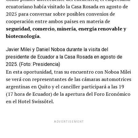
porcentaje de votos que pueda cosechar iría en
ecuatoriano había visitado la Casa Rosada en agosto de
desmedro de Milei, debido a que comparten la mayor
2025 para conversar sobre posibles convenios de
parte del electorado. Estas vertientes del oficialismo
cooperación entre ambos países en materia de
entienden que, a fin de cuentas, Macri busca una manera
seguridad
,
comercio
,
minería
,
energía renovable y
de mantener la
hegemonía porteña capitalina de Pro.
biotecnología
.
Otros sectores del Gobierno no son propensos a esta
Javier Milei y Daniel Noboa durante la visita del
teoría pero le restan chances a Lacunza de igual forma.
presidente de Ecuador a la Casa Rosada en agosto de
2025. (Foto: Presidencia)
“Dijo que se postulaba por un quilombo interno de
En esta oportunidad, tras su encuentro con Noboa Milei
ellos, no veo una estrategia de presión contra la
se verá con representantes de las cámaras automotrices
Casa Rosada por el caso Lacunza”
, añadió otra fuente
argentinas en Quito y el canciller participará a las 19
oficialista, que le achacó los dichos del exministro en
(17 hora de Ecuador) de la apertura del Foro Económico
A24 al problema puertas adentro que se está librando
en el Hotel Swissôtel.
entre los primos Mauricio y
Jorge Macri.
ADVERTISEMENT
ADVERTISEMENT