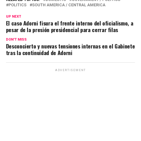
at
ce
e
ail
py
m
POLITICS
SOUTH AMERICA / CENTRAL AMERICA
s
b
gr
Li
p
UP NEXT
A
o
a
n
ar
El caso Adorni fisura el frente interno del oficialismo, a
pesar de la presión presidencial para cerrar filas
p
o
m
k
tir
p
k
DON'T MISS
Desconcierto y nuevas tensiones internas en el Gabinete
tras la continuidad de Adorni
ADVERTISEMENT