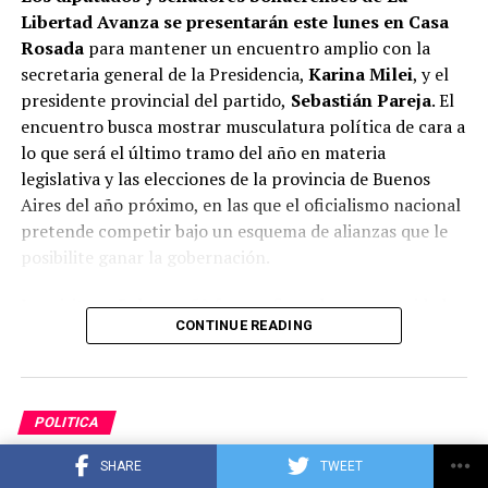
Libertad Avanza se presentarán este lunes en Casa
Rosada
para mantener un encuentro amplio con la
secretaria general de la Presidencia,
Karina Milei
, y el
presidente provincial del partido,
Sebastián Pareja
. El
encuentro busca mostrar musculatura política de cara a
lo que será el último tramo del año en materia
legislativa y las elecciones de la provincia de Buenos
Aires del año próximo, en las que el oficialismo nacional
pretende competir bajo un esquema de alianzas que le
posibilite ganar la gobernación.
Las visitas a Balcarce 50 fue confirmada por autoridades
CONTINUE READING
nacionales y legisladores bonaerenses que asistirán al
encuentro y
se producirán en dos tandas
. A las 15
habrá una primera reunión entre Karina y diferentes
miembros del Poder Ejecutivo con los senadores
POLITICA
provinciales y a las 17 habrá un segundo encuentro, esta
Cacace defendió la reforma sobre
vez con los diputados.
SHARE
TWEET