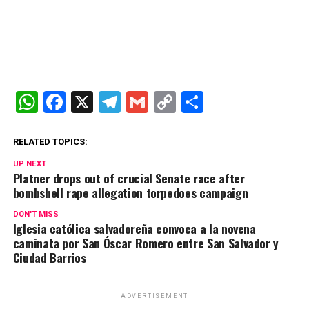
W
F
X
T
G
C
C
h
a
el
m
o
o
at
ce
e
ail
py
m
RELATED TOPICS:
s
b
gr
Li
p
UP NEXT
Platner drops out of crucial Senate race after
A
o
a
n
ar
bombshell rape allegation torpedoes campaign
p
o
m
k
tir
DON'T MISS
Iglesia católica salvadoreña convoca a la novena
p
k
caminata por San Óscar Romero entre San Salvador y
Ciudad Barrios
ADVERTISEMENT