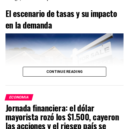
El escenario de tasas y su impacto
en la demanda
CONTINUE READING
ECONOMIA
Jornada financiera: el dólar
mayorista rozó los $1.500, cayeron
Un préstamo hipotecario de USD 300.000 a 30 años
las acciones y el riesgo país se
implica pagar cerca de USD 397.620 en intereses con la