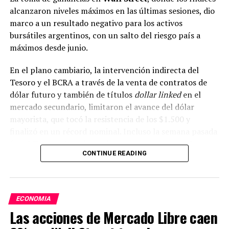
alcanzaron niveles máximos en las últimas sesiones, dio
marco a un resultado negativo para los activos
bursátiles argentinos, con un salto del riesgo país a
máximos desde junio.
En el plano cambiario, la intervención indirecta del
Tesoro y el BCRA a través de la venta de contratos de
dólar futuro y también de títulos
dollar linked
en el
El rendimiento del bono del Tesoro a 10 años y la política
mercado secundario, limitaron el avance del dólar
monetaria de la Reserva Federal condicionan la evolución
mayorista, que tocó la resistencia de los $1.500 y
de las tasas hipotecarias (AP foto/Andrew Harnik)
finalizó en un récord nominal. Incluso la semana pasada
fue el Tesoro el que intervino con ventas puntuales en
CONTINUE READING
el mercado
spot
con la intención de fijar un hito para el
for sale,homes,housing,mortgage rates,new
movimiento del dólar.
contruction
ECONOMIA
ADVERTISEMENT
Las acciones de Mercado Libre caen
ADVERTISEMENT