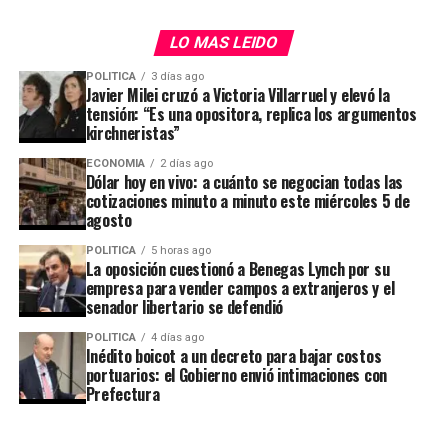
contables.
Desarrollo tecnológico e inteligencia
LO MAS LEIDO
artificial de más de USD 80 millones para
POLITICA
3 días ago
acelerar la productividad y optimizar la
Javier Milei cruzó a Victoria Villarruel y elevó la
plataforma.
tensión: “Es una opositora, replica los argumentos
kirchneristas”
Captación de clientes y fidelización en sus
ECONOMIA
2 días ago
mercados principales (Brasil y México).
Dólar hoy en vivo: a cuánto se negocian todas las
cotizaciones minuto a minuto este miércoles 5 de
Crecimiento de la cartera de crédito (Mercado
agosto
Pago):
La expansión de las tarjetas de crédito y
Nicolás Merino
, operador de ABC Mercado de Cambios,
POLITICA
5 horas ago
préstamos requiere realizar provisiones contables
La oposición cuestionó a Benegas Lynch por su
afirmó que “en el último tramo de la jornada logró
empresa para vender campos a extranjeros y el
por incobrabilidad desde el momento en que se
quebrar el equilibrio y avanzar levemente hasta un
senador libertario se defendió
emiten. Esto genera una presión temporal explícita
máximo de
$1.500, nivel que volvió a actuar como
sobre los márgenes operativos.
resistencia
y contuvo la suba, para finalmente cerrar en
POLITICA
4 días ago
Inédito boicot a un decreto para bajar costos
$1.499,50. Todo indica que esta zona se ha convertido
Presión competitiva e incertidumbre
portuarios: el Gobierno envió intimaciones con
en una fuerte resistencia, dificultando por el momento
Prefectura
macroeconómica:
La creciente competencia con
una consolidación por encima de ese nivel”.
actores globales del
e-commerce
en América
Latina y las fluctuaciones en las tasas de interés y