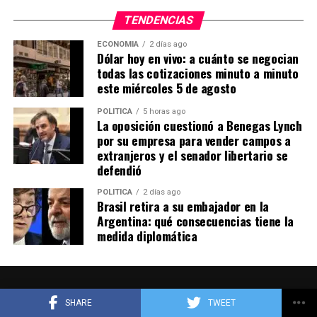
TENDENCIAS
Mercado Libre,e-
ECONOMIA
2 días ago
Dólar hoy en vivo: a cuánto se negocian
commerce,logística,envíos,paquetes,distribución,almac
todas las cotizaciones minuto a minuto
én,comercio,América Latina,ventas
este miércoles 5 de agosto
POLITICA
5 horas ago
La oposición cuestionó a Benegas Lynch
por su empresa para vender campos a
ADVERTISEMENT
extranjeros y el senador libertario se
defendió
POLITICA
2 días ago
Brasil retira a su embajador en la
Argentina: qué consecuencias tiene la
medida diplomática
SHARE
TWEET