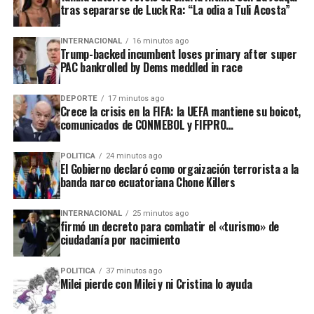
tras separarse de Luck Ra: “La odia a Tuli Acosta”
una rueda por delante para terminar esta semana el
de ganancia operativa (EBIT) se redujo por debajo
tipo de cambio mayorista acumula una suba de 14,50
de las previsiones de Wall Street: cayó al 6,7%
pesos, muy por encima de la baja de 12 pesos registrada
INTERNACIONAL
16 minutos ago
(frente al 12,2% registrado en el mismo trimestre
Trump-backed incumbent loses primary after super
en la semana anterior”, detalló
Gustavo Quintana
,
del año anterior). El resultado operativo total bajó
PAC bankrolled by Dems meddled in race
agente de PR Corredores de Cambio.
un 17% interanual hasta los USD 683 millones. A
los inversores de corto plazo les preocupa la
DEPORTE
17 minutos ago
Crece la crisis en la FIFA: la UEFA mantiene su boicot,
menor rentabilidad relativa respecto a periodos
comunicados de CONMEBOL y FIFPRO…
ADVERTISEMENT
anteriores.
Estrategia de inversión agresiva a largo plazo:
POLITICA
24 minutos ago
El Gobierno declaró como orgaización terrorista a la
La dirección de la compañía ha priorizado
banda narco ecuatoriana Chone Killers
deliberadamente reinvertir en el ecosistema antes
que optimizar los márgenes de corto plazo.
INTERNACIONAL
25 minutos ago
Destacan desembolsos masivos en:
firmó un decreto para combatir el «turismo» de
ciudadanía por nacimiento
Infraestructura logística (envíos más
rápidos y subvencionados). La rápida
POLITICA
37 minutos ago
Milei pierde con Milei y ni Cristina lo ayuda
expansión de la cartera de tarjetas de
crédito exigió un mayor nivel de previsiones