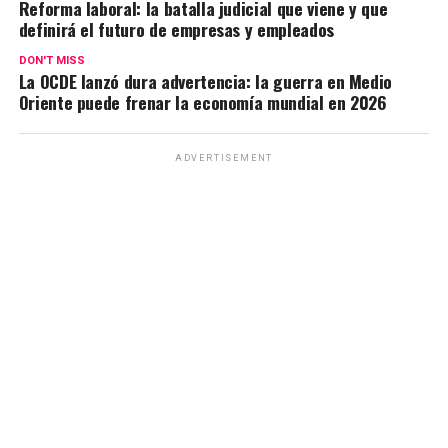
Reforma laboral: la batalla judicial que viene y que
A
o
a
n
ar
definirá el futuro de empresas y empleados
p
o
m
k
tir
DON'T MISS
La OCDE lanzó dura advertencia: la guerra en Medio
p
k
Oriente puede frenar la economía mundial en 2026
ADVERTISEMENT