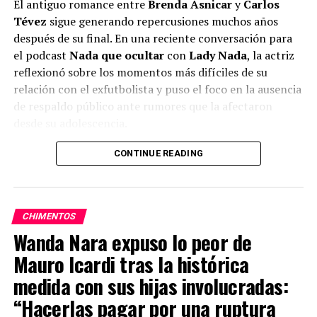
El antiguo romance entre
Brenda Asnicar
y
Carlos
Tévez
sigue generando repercusiones muchos años
después de su final. En una reciente conversación para
el podcast
Nada que ocultar
con
Lady Nada
, la actriz
reflexionó sobre los momentos más difíciles de su
relación con el exfutbolista y puso el foco en la ausencia
de respaldo público ante rumores que la afectaron
desde su adolescencia.
CONTINUE READING
ADVERTISEMENT
CHIMENTOS
Wanda Nara expuso lo peor de
Mauro Icardi tras la histórica
medida con sus hijas involucradas:
“Hacerlas pagar por una ruptura