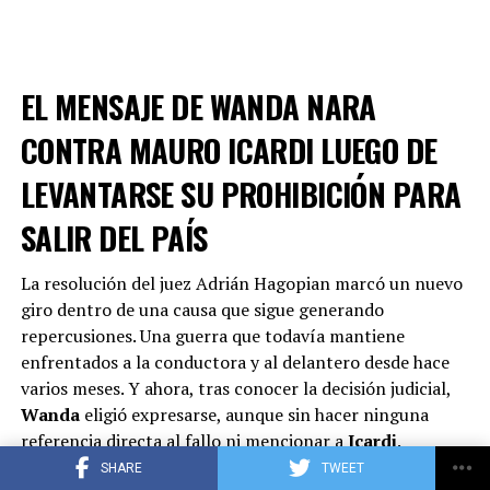
pudo trabajar, que es un 1% en un país donde esas cosas
cuestan un montón. Con lo que nos cuesta a los
argentinos trabajar, poder hacer cosas, poder inclusive
ayudar a tu familia, es muy difícil.
Nadie me defendía.
EL MENSAJE DE WANDA NARA
Y todos encima diciendo que el tipo me la había
regalado. Imaginate para mi propia familia.
¿No te
CONTRA MAURO ICARDI LUEGO DE
estás dando cuenta que estás bardeando a una menor de
LEVANTARSE SU PROHIBICIÓN PARA
edad?“, se despachó.
SALIR DEL PAÍS
La resolución del juez Adrián Hagopian marcó un nuevo
giro dentro de una causa que sigue generando
repercusiones. Una guerra que todavía mantiene
enfrentados a la conductora y al delantero desde hace
varios meses. Y ahora, tras conocer la decisión judicial,
Wanda
eligió expresarse, aunque sin hacer ninguna
referencia directa al fallo ni mencionar a
Icardi
.
SHARE
TWEET
A través de sus historias de Instagram,
Wanda