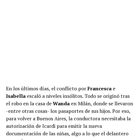
“Entonces los comentarios eran como ‘uh, está que
estuvo con no sé quién y sí, si le compró la casa’. Yo veo
esas cosas y por dentro hoy pienso
‘qué estúpido’
. Pero
en ese momento a mí me generaba mucha frustración”,
reconoció.
ADVERTISEMENT
En los últimos días, el conflicto por
Francesca
e
Isabella
escaló a niveles insólitos. Todo se originó tras
el robo en la casa de
Wanda
en Milán, donde se llevaron
-entre otras cosas- los pasaportes de sus hijos. Por eso,
para volver a Buenos Aires, la conductora necesitaba la
autorización de Icardi para emitir la nueva
documentación de las niñas, algo a lo que el delantero