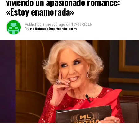
viviendo un apasionado romance:
«Estoy enamorada»
Published
3 meses ago
on
17/05/2026
By
noticiasdelmomento.com