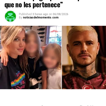
que no les pertenece”
Published
3 horas ago
on
06/08/2026
By
noticiasdelmomento.com
Durante la charla, Asnicar fue directa sobre el impacto
emocional de esa etapa: “
Me dolió quizás que mi
propia pareja no me defendiera en ese momento”
,
confesó al recordar la falta de apoyo de Tévez frente a
los comentarios mediáticos que circulaban sobre ella. La
actriz, que tenía 17 años cuando inició el noviazgo con