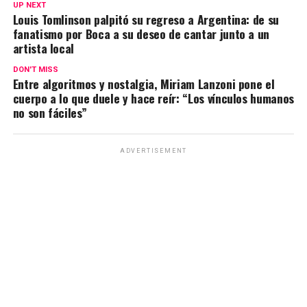
s
b
gr
Li
p
UP NEXT
Louis Tomlinson palpitó su regreso a Argentina: de su
A
o
a
n
ar
fanatismo por Boca a su deseo de cantar junto a un
p
o
m
k
tir
artista local
p
k
DON'T MISS
Entre algoritmos y nostalgia, Miriam Lanzoni pone el
cuerpo a lo que duele y hace reír: “Los vínculos humanos
no son fáciles”
ADVERTISEMENT